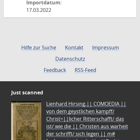
Importdatum:
17.03.2022
Hilfe zur Suche
Kontakt
Impressum
Datenschutz
Feedback
RSS-Feed
Just scanned
Lienhard Hirsing.|| COMOEDIA ||
von dem geystlichen kampff/
Christ=||licher Ritterschafft/ das
ist/ wie die || Christen aus warheit
der schrifft/ sich legen || m#