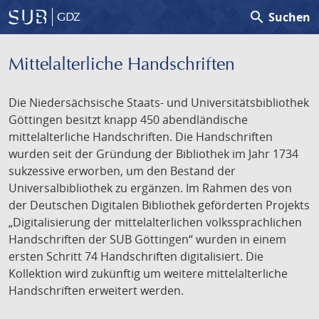
search
Suchen
GDZ
Mittelalterliche Handschriften
Die Niedersächsische Staats- und Universitätsbibliothek
Göttingen besitzt knapp 450 abendländische
mittelalterliche Handschriften. Die Handschriften
wurden seit der Gründung der Bibliothek im Jahr 1734
sukzessive erworben, um den Bestand der
Universalbibliothek zu ergänzen. Im Rahmen des von
der Deutschen Digitalen Bibliothek geförderten Projekts
„Digitalisierung der mittelalterlichen volkssprachlichen
Handschriften der SUB Göttingen“ wurden in einem
ersten Schritt 74 Handschriften digitalisiert. Die
Kollektion wird zukünftig um weitere mittelalterliche
Handschriften erweitert werden.