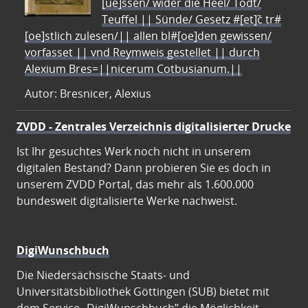
[ue]ssen/ wider die Heel/ Todt/
Teuffel || Sünde/ Gesetz #[et]c̃ tr#
[oe]stlich zulesen/|| allen bl#[oe]den gewissen/
vorfasset || vnd Reymweis gestellet || durch
Alexium Bres=||nicerum Cotbusianum.||
Autor: Bresnicer, Alexius
ZVDD - Zentrales Verzeichnis digitalisierter Drucke
Ist Ihr gesuchtes Werk noch nicht in unserem
digitalen Bestand? Dann probieren Sie es doch in
unserem ZVDD Portal, das mehr als 1.600.000
bundesweit digitalisierte Werke nachweist.
DigiWunschbuch
Die Niedersächsische Staats- und
Universitätsbibliothek Göttingen (SUB) bietet mit