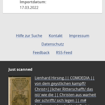
Importdatum:
17.03.2022
Hilfe zur Suche
Kontakt
Impressum
Datenschutz
Feedback
RSS-Feed
Just scanned
Lienhard Hirsing.|| COMOEDIA ||
von dem geystlichen kampff/
Christ=||licher Ritterschafft/ das
ist/ wie die || Christen aus warheit
der schrifft/ sich legen || m#