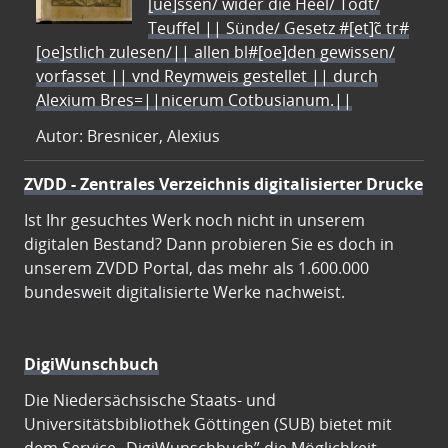
[ue]ssen/ wider die Heel/ Todt/
Teuffel || Sünde/ Gesetz #[et]c̃ tr#
[oe]stlich zulesen/|| allen bl#[oe]den gewissen/
vorfasset || vnd Reymweis gestellet || durch
Alexium Bres=||nicerum Cotbusianum.||
Autor: Bresnicer, Alexius
ZVDD - Zentrales Verzeichnis digitalisierter Drucke
Ist Ihr gesuchtes Werk noch nicht in unserem
digitalen Bestand? Dann probieren Sie es doch in
unserem ZVDD Portal, das mehr als 1.600.000
bundesweit digitalisierte Werke nachweist.
DigiWunschbuch
Die Niedersächsische Staats- und
Universitätsbibliothek Göttingen (SUB) bietet mit