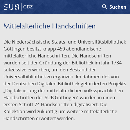
search
Suchen
GDZ
Mittelalterliche Handschriften
Die Niedersächsische Staats- und Universitätsbibliothek
Göttingen besitzt knapp 450 abendländische
mittelalterliche Handschriften. Die Handschriften
wurden seit der Gründung der Bibliothek im Jahr 1734
sukzessive erworben, um den Bestand der
Universalbibliothek zu ergänzen. Im Rahmen des von
der Deutschen Digitalen Bibliothek geförderten Projekts
„Digitalisierung der mittelalterlichen volkssprachlichen
Handschriften der SUB Göttingen“ wurden in einem
ersten Schritt 74 Handschriften digitalisiert. Die
Kollektion wird zukünftig um weitere mittelalterliche
Handschriften erweitert werden.