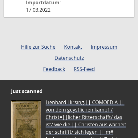
Importdatum:
17.03.2022
Hilfe zur Suche
Kontakt
Impressum
Datenschutz
Feedback
RSS-Feed
Just scanned
Lienhard Hirsing.|| COMOEDIA ||
von dem geystlichen kampff/
Christ=||licher Ritterschafft/ das
ist/ wie die || Christen aus warheit
der schrifft/ sich legen || m#