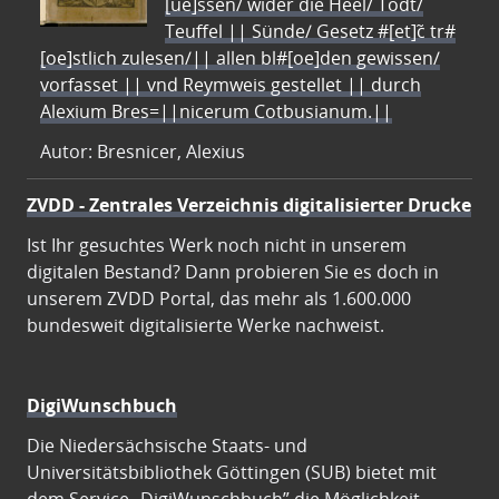
[ue]ssen/ wider die Heel/ Todt/
Teuffel || Sünde/ Gesetz #[et]c̃ tr#
[oe]stlich zulesen/|| allen bl#[oe]den gewissen/
vorfasset || vnd Reymweis gestellet || durch
Alexium Bres=||nicerum Cotbusianum.||
Autor: Bresnicer, Alexius
ZVDD - Zentrales Verzeichnis digitalisierter Drucke
Ist Ihr gesuchtes Werk noch nicht in unserem
digitalen Bestand? Dann probieren Sie es doch in
unserem ZVDD Portal, das mehr als 1.600.000
bundesweit digitalisierte Werke nachweist.
DigiWunschbuch
Die Niedersächsische Staats- und
Universitätsbibliothek Göttingen (SUB) bietet mit