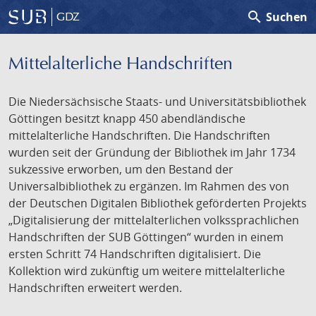
search
Suchen
GDZ
Mittelalterliche Handschriften
Die Niedersächsische Staats- und Universitätsbibliothek
Göttingen besitzt knapp 450 abendländische
mittelalterliche Handschriften. Die Handschriften
wurden seit der Gründung der Bibliothek im Jahr 1734
sukzessive erworben, um den Bestand der
Universalbibliothek zu ergänzen. Im Rahmen des von
der Deutschen Digitalen Bibliothek geförderten Projekts
„Digitalisierung der mittelalterlichen volkssprachlichen
Handschriften der SUB Göttingen“ wurden in einem
ersten Schritt 74 Handschriften digitalisiert. Die
Kollektion wird zukünftig um weitere mittelalterliche
Handschriften erweitert werden.