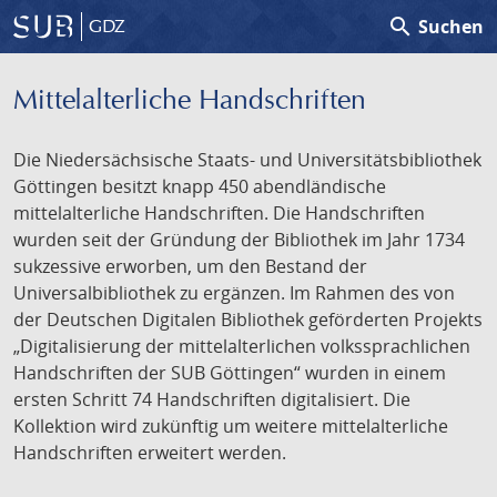
search
Suchen
GDZ
Mittelalterliche Handschriften
Die Niedersächsische Staats- und Universitätsbibliothek
Göttingen besitzt knapp 450 abendländische
mittelalterliche Handschriften. Die Handschriften
wurden seit der Gründung der Bibliothek im Jahr 1734
sukzessive erworben, um den Bestand der
Universalbibliothek zu ergänzen. Im Rahmen des von
der Deutschen Digitalen Bibliothek geförderten Projekts
„Digitalisierung der mittelalterlichen volkssprachlichen
Handschriften der SUB Göttingen“ wurden in einem
ersten Schritt 74 Handschriften digitalisiert. Die
Kollektion wird zukünftig um weitere mittelalterliche
Handschriften erweitert werden.