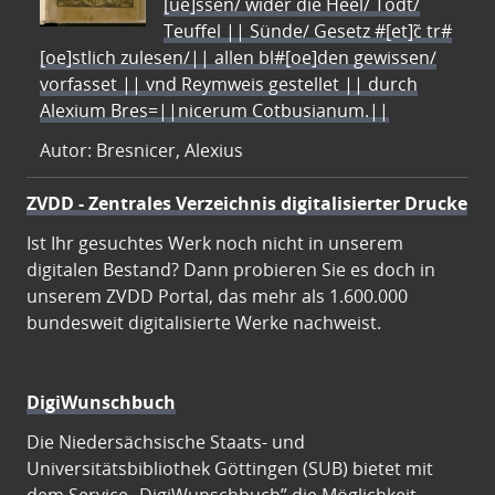
[ue]ssen/ wider die Heel/ Todt/
Teuffel || Sünde/ Gesetz #[et]c̃ tr#
[oe]stlich zulesen/|| allen bl#[oe]den gewissen/
vorfasset || vnd Reymweis gestellet || durch
Alexium Bres=||nicerum Cotbusianum.||
Autor: Bresnicer, Alexius
ZVDD - Zentrales Verzeichnis digitalisierter Drucke
Ist Ihr gesuchtes Werk noch nicht in unserem
digitalen Bestand? Dann probieren Sie es doch in
unserem ZVDD Portal, das mehr als 1.600.000
bundesweit digitalisierte Werke nachweist.
DigiWunschbuch
Die Niedersächsische Staats- und
Universitätsbibliothek Göttingen (SUB) bietet mit