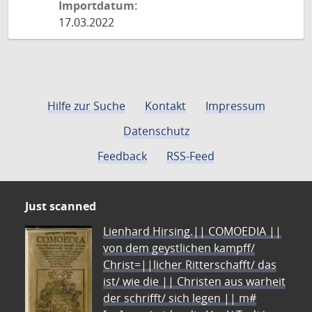
Importdatum:
17.03.2022
Hilfe zur Suche
Kontakt
Impressum
Datenschutz
Feedback
RSS-Feed
Just scanned
Lienhard Hirsing.|| COMOEDIA ||
von dem geystlichen kampff/
Christ=||licher Ritterschafft/ das
ist/ wie die || Christen aus warheit
der schrifft/ sich legen || m#