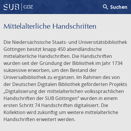
search
Suchen
GDZ
Mittelalterliche Handschriften
Die Niedersächsische Staats- und Universitätsbibliothek
Göttingen besitzt knapp 450 abendländische
mittelalterliche Handschriften. Die Handschriften
wurden seit der Gründung der Bibliothek im Jahr 1734
sukzessive erworben, um den Bestand der
Universalbibliothek zu ergänzen. Im Rahmen des von
der Deutschen Digitalen Bibliothek geförderten Projekts
„Digitalisierung der mittelalterlichen volkssprachlichen
Handschriften der SUB Göttingen“ wurden in einem
ersten Schritt 74 Handschriften digitalisiert. Die
Kollektion wird zukünftig um weitere mittelalterliche
Handschriften erweitert werden.