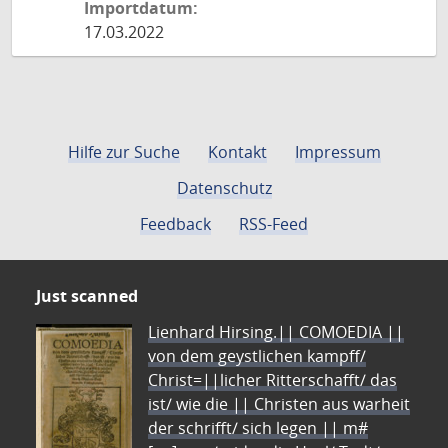
Importdatum:
17.03.2022
Hilfe zur Suche
Kontakt
Impressum
Datenschutz
Feedback
RSS-Feed
Just scanned
Lienhard Hirsing.|| COMOEDIA ||
von dem geystlichen kampff/
Christ=||licher Ritterschafft/ das
ist/ wie die || Christen aus warheit
der schrifft/ sich legen || m#