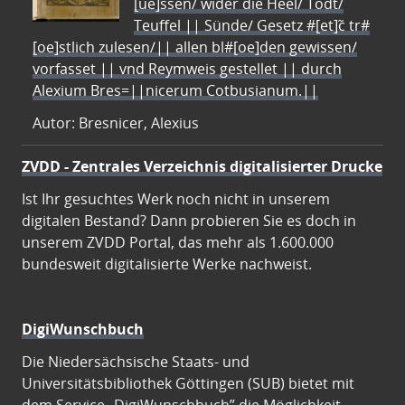
[ue]ssen/ wider die Heel/ Todt/
Teuffel || Sünde/ Gesetz #[et]c̃ tr#
[oe]stlich zulesen/|| allen bl#[oe]den gewissen/
vorfasset || vnd Reymweis gestellet || durch
Alexium Bres=||nicerum Cotbusianum.||
Autor: Bresnicer, Alexius
ZVDD - Zentrales Verzeichnis digitalisierter Drucke
Ist Ihr gesuchtes Werk noch nicht in unserem
digitalen Bestand? Dann probieren Sie es doch in
unserem ZVDD Portal, das mehr als 1.600.000
bundesweit digitalisierte Werke nachweist.
DigiWunschbuch
Die Niedersächsische Staats- und
Universitätsbibliothek Göttingen (SUB) bietet mit