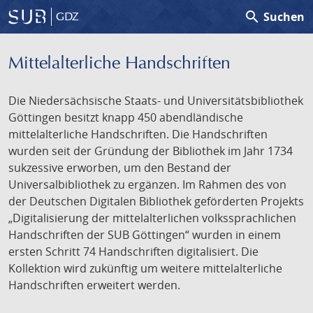
search
Suchen
GDZ
Mittelalterliche Handschriften
Die Niedersächsische Staats- und Universitätsbibliothek
Göttingen besitzt knapp 450 abendländische
mittelalterliche Handschriften. Die Handschriften
wurden seit der Gründung der Bibliothek im Jahr 1734
sukzessive erworben, um den Bestand der
Universalbibliothek zu ergänzen. Im Rahmen des von
der Deutschen Digitalen Bibliothek geförderten Projekts
„Digitalisierung der mittelalterlichen volkssprachlichen
Handschriften der SUB Göttingen“ wurden in einem
ersten Schritt 74 Handschriften digitalisiert. Die
Kollektion wird zukünftig um weitere mittelalterliche
Handschriften erweitert werden.