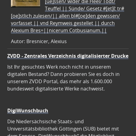
[ue]ssen/ wider die Heel/ Todt/
Teuffel || Sünde/ Gesetz #[et]c̃ tr#
[oe]stlich zulesen/|| allen bl#[oe]den gewissen/
vorfasset || vnd Reymweis gestellet || durch
Alexium Bres=||nicerum Cotbusianum.||
Autor: Bresnicer, Alexius
ZVDD - Zentrales Verzeichnis digitalisierter Drucke
Ist Ihr gesuchtes Werk noch nicht in unserem
digitalen Bestand? Dann probieren Sie es doch in
unserem ZVDD Portal, das mehr als 1.600.000
bundesweit digitalisierte Werke nachweist.
DigiWunschbuch
Die Niedersächsische Staats- und
Universitätsbibliothek Göttingen (SUB) bietet mit