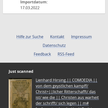
Importdatum:
17.03.2022
Hilfe zur Suche
Kontakt
Impressum
Datenschutz
Feedback
RSS-Feed
Just scanned
Lienhard Hirsing.|| COMOEDIA ||
von dem geystlichen kampff/
Christ=||licher Ritterschafft/ das
ist/ wie die || Christen aus warheit
der schrifft/ sich legen || m#