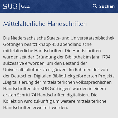
search
Suchen
GDZ
Mittelalterliche Handschriften
Die Niedersächsische Staats- und Universitätsbibliothek
Göttingen besitzt knapp 450 abendländische
mittelalterliche Handschriften. Die Handschriften
wurden seit der Gründung der Bibliothek im Jahr 1734
sukzessive erworben, um den Bestand der
Universalbibliothek zu ergänzen. Im Rahmen des von
der Deutschen Digitalen Bibliothek geförderten Projekts
„Digitalisierung der mittelalterlichen volkssprachlichen
Handschriften der SUB Göttingen“ wurden in einem
ersten Schritt 74 Handschriften digitalisiert. Die
Kollektion wird zukünftig um weitere mittelalterliche
Handschriften erweitert werden.