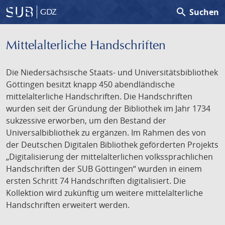
search
Suchen
GDZ
Mittelalterliche Handschriften
Die Niedersächsische Staats- und Universitätsbibliothek
Göttingen besitzt knapp 450 abendländische
mittelalterliche Handschriften. Die Handschriften
wurden seit der Gründung der Bibliothek im Jahr 1734
sukzessive erworben, um den Bestand der
Universalbibliothek zu ergänzen. Im Rahmen des von
der Deutschen Digitalen Bibliothek geförderten Projekts
„Digitalisierung der mittelalterlichen volkssprachlichen
Handschriften der SUB Göttingen“ wurden in einem
ersten Schritt 74 Handschriften digitalisiert. Die
Kollektion wird zukünftig um weitere mittelalterliche
Handschriften erweitert werden.