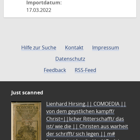
Importdatum:
17.03.2022
Hilfe zur Suche
Kontakt
Impressum
Datenschutz
Feedback
RSS-Feed
Just scanned
Lienhard Hirsing.|| COMOEDIA ||
von dem geystlichen kampff/
Christ=||licher Ritterschafft/ das
ist/ wie die || Christen aus warheit
der schrifft/ sich legen || m#