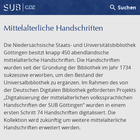
search
Suchen
GDZ
Mittelalterliche Handschriften
Die Niedersächsische Staats- und Universitätsbibliothek
Göttingen besitzt knapp 450 abendländische
mittelalterliche Handschriften. Die Handschriften
wurden seit der Gründung der Bibliothek im Jahr 1734
sukzessive erworben, um den Bestand der
Universalbibliothek zu ergänzen. Im Rahmen des von
der Deutschen Digitalen Bibliothek geförderten Projekts
„Digitalisierung der mittelalterlichen volkssprachlichen
Handschriften der SUB Göttingen“ wurden in einem
ersten Schritt 74 Handschriften digitalisiert. Die
Kollektion wird zukünftig um weitere mittelalterliche
Handschriften erweitert werden.