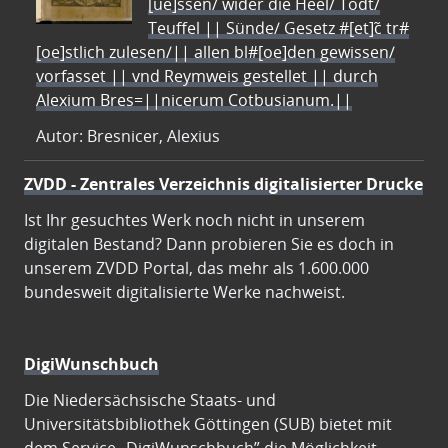
[ue]ssen/ wider die Heel/ Todt/
Teuffel || Sünde/ Gesetz #[et]c̃ tr#
[oe]stlich zulesen/|| allen bl#[oe]den gewissen/
vorfasset || vnd Reymweis gestellet || durch
Alexium Bres=||nicerum Cotbusianum.||
Autor: Bresnicer, Alexius
ZVDD - Zentrales Verzeichnis digitalisierter Drucke
Ist Ihr gesuchtes Werk noch nicht in unserem
digitalen Bestand? Dann probieren Sie es doch in
unserem ZVDD Portal, das mehr als 1.600.000
bundesweit digitalisierte Werke nachweist.
DigiWunschbuch
Die Niedersächsische Staats- und
Universitätsbibliothek Göttingen (SUB) bietet mit