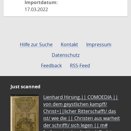
Importdatum:
17.03.2022
Hilfe zur Suche
Kontakt
Impressum
Datenschutz
Feedback
RSS-Feed
Just scanned
Lienhard Hirsing.|| COMOEDIA ||
von dem geystlichen kampff/
Christ=||licher Ritterschafft/ das
ist/ wie die || Christen aus warheit
der schrifft/ sich legen || m#