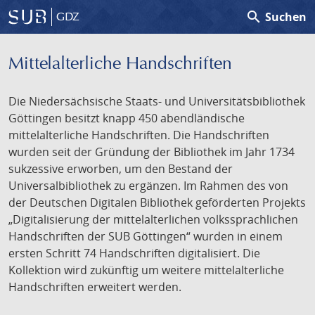
search
Suchen
GDZ
Mittelalterliche Handschriften
Die Niedersächsische Staats- und Universitätsbibliothek
Göttingen besitzt knapp 450 abendländische
mittelalterliche Handschriften. Die Handschriften
wurden seit der Gründung der Bibliothek im Jahr 1734
sukzessive erworben, um den Bestand der
Universalbibliothek zu ergänzen. Im Rahmen des von
der Deutschen Digitalen Bibliothek geförderten Projekts
„Digitalisierung der mittelalterlichen volkssprachlichen
Handschriften der SUB Göttingen“ wurden in einem
ersten Schritt 74 Handschriften digitalisiert. Die
Kollektion wird zukünftig um weitere mittelalterliche
Handschriften erweitert werden.