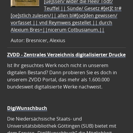
[ue]ssen/ wider die Heel/ Todt/
Teuffel || Sünde/ Gesetz #[et]c̃ tr#
[oe]stlich zulesen/|| allen bl#[oe]den gewissen/
vorfasset || vnd Reymweis gestellet || durch
Alexium Bres=||nicerum Cotbusianum.||
Autor: Bresnicer, Alexius
ZVDD - Zentrales Verzeichnis digitalisierter Drucke
Ist Ihr gesuchtes Werk noch nicht in unserem
digitalen Bestand? Dann probieren Sie es doch in
unserem ZVDD Portal, das mehr als 1.600.000
bundesweit digitalisierte Werke nachweist.
DigiWunschbuch
Die Niedersächsische Staats- und
Universitätsbibliothek Göttingen (SUB) bietet mit