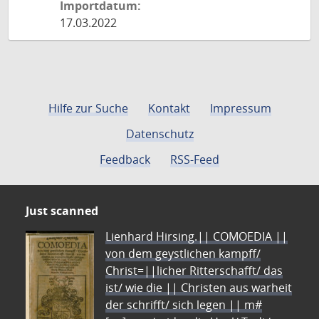
Importdatum:
17.03.2022
Hilfe zur Suche
Kontakt
Impressum
Datenschutz
Feedback
RSS-Feed
Just scanned
Lienhard Hirsing.|| COMOEDIA ||
von dem geystlichen kampff/
Christ=||licher Ritterschafft/ das
ist/ wie die || Christen aus warheit
der schrifft/ sich legen || m#