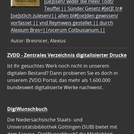
[ue]ssen/ wider die Heel/ Todt/
Teuffel || Sünde/ Gesetz #[et]c̃ tr#
[oe]stlich zulesen/|| allen bl#[oe]den gewissen/
vorfasset || vnd Reymweis gestellet || durch
Alexium Bres=||nicerum Cotbusianum.||
Autor: Bresnicer, Alexius
ZVDD - Zentrales Verzeichnis digitalisierter Drucke
Ist Ihr gesuchtes Werk noch nicht in unserem
digitalen Bestand? Dann probieren Sie es doch in
unserem ZVDD Portal, das mehr als 1.600.000
bundesweit digitalisierte Werke nachweist.
DigiWunschbuch
Die Niedersächsische Staats- und
Universitätsbibliothek Göttingen (SUB) bietet mit