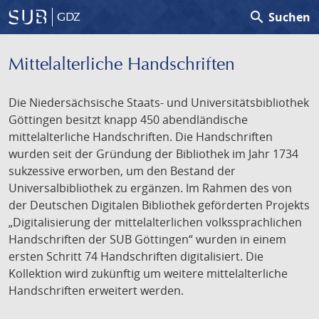
search
Suchen
GDZ
Mittelalterliche Handschriften
Die Niedersächsische Staats- und Universitätsbibliothek
Göttingen besitzt knapp 450 abendländische
mittelalterliche Handschriften. Die Handschriften
wurden seit der Gründung der Bibliothek im Jahr 1734
sukzessive erworben, um den Bestand der
Universalbibliothek zu ergänzen. Im Rahmen des von
der Deutschen Digitalen Bibliothek geförderten Projekts
„Digitalisierung der mittelalterlichen volkssprachlichen
Handschriften der SUB Göttingen“ wurden in einem
ersten Schritt 74 Handschriften digitalisiert. Die
Kollektion wird zukünftig um weitere mittelalterliche
Handschriften erweitert werden.