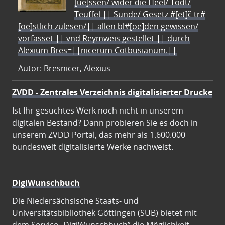
[ue]ssen/ wider die Heel/ Todt/
Teuffel || Sünde/ Gesetz #[et]c̃ tr#
[oe]stlich zulesen/|| allen bl#[oe]den gewissen/
vorfasset || vnd Reymweis gestellet || durch
Alexium Bres=||nicerum Cotbusianum.||
Autor: Bresnicer, Alexius
ZVDD - Zentrales Verzeichnis digitalisierter Drucke
Ist Ihr gesuchtes Werk noch nicht in unserem
digitalen Bestand? Dann probieren Sie es doch in
unserem ZVDD Portal, das mehr als 1.600.000
bundesweit digitalisierte Werke nachweist.
DigiWunschbuch
Die Niedersächsische Staats- und
Universitätsbibliothek Göttingen (SUB) bietet mit