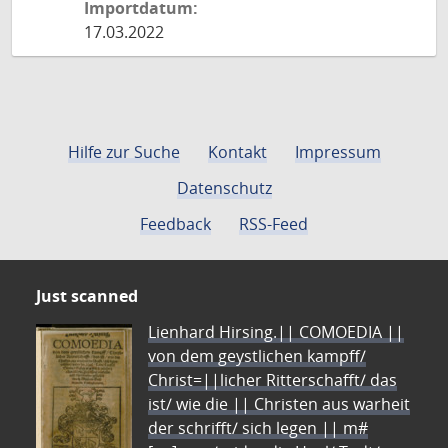
Importdatum:
17.03.2022
Hilfe zur Suche
Kontakt
Impressum
Datenschutz
Feedback
RSS-Feed
Just scanned
Lienhard Hirsing.|| COMOEDIA ||
von dem geystlichen kampff/
Christ=||licher Ritterschafft/ das
ist/ wie die || Christen aus warheit
der schrifft/ sich legen || m#