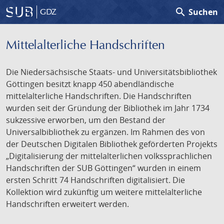
search
Suchen
GDZ
Mittelalterliche Handschriften
Die Niedersächsische Staats- und Universitätsbibliothek
Göttingen besitzt knapp 450 abendländische
mittelalterliche Handschriften. Die Handschriften
wurden seit der Gründung der Bibliothek im Jahr 1734
sukzessive erworben, um den Bestand der
Universalbibliothek zu ergänzen. Im Rahmen des von
der Deutschen Digitalen Bibliothek geförderten Projekts
„Digitalisierung der mittelalterlichen volkssprachlichen
Handschriften der SUB Göttingen“ wurden in einem
ersten Schritt 74 Handschriften digitalisiert. Die
Kollektion wird zukünftig um weitere mittelalterliche
Handschriften erweitert werden.