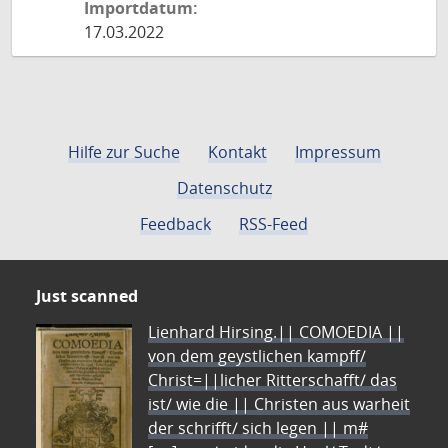
Importdatum:
17.03.2022
Hilfe zur Suche
Kontakt
Impressum
Datenschutz
Feedback
RSS-Feed
Just scanned
Lienhard Hirsing.|| COMOEDIA ||
von dem geystlichen kampff/
Christ=||licher Ritterschafft/ das
ist/ wie die || Christen aus warheit
der schrifft/ sich legen || m#