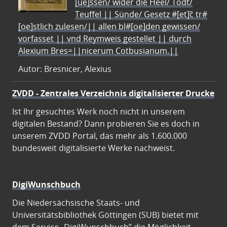
[ue]ssen/ wider die Heel/ Todt/
Teuffel || Sünde/ Gesetz #[et]c̃ tr#
[oe]stlich zulesen/|| allen bl#[oe]den gewissen/
vorfasset || vnd Reymweis gestellet || durch
Alexium Bres=||nicerum Cotbusianum.||
Autor: Bresnicer, Alexius
ZVDD - Zentrales Verzeichnis digitalisierter Drucke
Ist Ihr gesuchtes Werk noch nicht in unserem
digitalen Bestand? Dann probieren Sie es doch in
unserem ZVDD Portal, das mehr als 1.600.000
bundesweit digitalisierte Werke nachweist.
DigiWunschbuch
Die Niedersächsische Staats- und
Universitätsbibliothek Göttingen (SUB) bietet mit