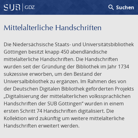
search
Suchen
GDZ
Mittelalterliche Handschriften
Die Niedersächsische Staats- und Universitätsbibliothek
Göttingen besitzt knapp 450 abendländische
mittelalterliche Handschriften. Die Handschriften
wurden seit der Gründung der Bibliothek im Jahr 1734
sukzessive erworben, um den Bestand der
Universalbibliothek zu ergänzen. Im Rahmen des von
der Deutschen Digitalen Bibliothek geförderten Projekts
„Digitalisierung der mittelalterlichen volkssprachlichen
Handschriften der SUB Göttingen“ wurden in einem
ersten Schritt 74 Handschriften digitalisiert. Die
Kollektion wird zukünftig um weitere mittelalterliche
Handschriften erweitert werden.