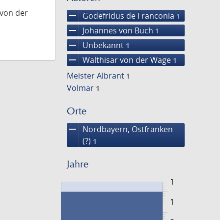
 von der
remove
Godefridus de Franconia
1
remove
Johannes von Buch
1
remove
Unbekannt
1
remove
Walthisar von der Wage
1
Meister Albrant
1
Volmar
1
Orte
remove
Nordbayern, Ostfranken
(?)
1
Jahre
1
1