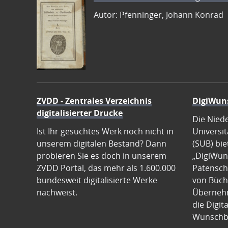
Autor: Pfenninger, Johann Konrad
ZVDD - Zentrales Verzeichnis
DigiWun
digitalisierter Drucke
Die Nied
Ist Ihr gesuchtes Werk noch nicht in
Universit
unserem digitalen Bestand? Dann
(SUB) bie
probieren Sie es doch in unserem
„DigiWun
ZVDD Portal, das mehr als 1.600.000
Patenscha
bundesweit digitalisierte Werke
von Büch
nachweist.
Übernehm
die Digit
Wunschb