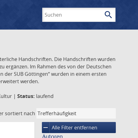
search
Suchen
lterliche Handschriften. Die Handschriften wurden
k zu ergänzen. Im Rahmen des von der Deutschen
ften der SUB Göttingen“ wurden in einem ersten
 erweitert werden.
Kultur |
Status:
laufend
er
sortiert nach
remove
Alle Filter entfernen
Autoren