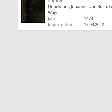
Autoren
Unbekannt; Johannes von Buch; Go
Wage
Jahr:
1474
Importdatum:
17.03.2022