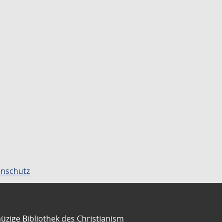
nschutz
üzige Bibliothek des Christianism