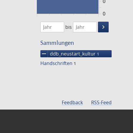
0
0
1474
1475
keyboard_arrow_right
bis
Suche
einschränke
Sammlungen
remove
ddb_neustart_kultur
1
Handschriften
1
Feedback
RSS-Feed