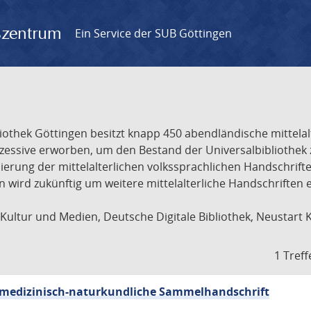
gszentrum
Ein Service der SUB Göttingen
liothek Göttingen besitzt knapp 450 abendländische mittela
ukzessive erworben, um den Bestand der Universalbibliothe
lisierung der mittelalterlichen volkssprachlichen Handschri
ion wird zukünftig um weitere mittelalterliche Handschriften
ultur und Medien, Deutsche Digitale Bibliothek, Neustart 
1 Treff
sch-medizinisch-naturkundliche Sammelhandschrift