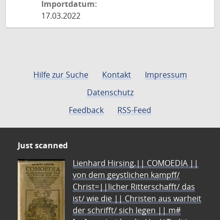
Importdatum:
17.03.2022
Hilfe zur Suche
Kontakt
Impressum
Datenschutz
Feedback
RSS-Feed
Just scanned
Lienhard Hirsing.|| COMOEDIA ||
von dem geystlichen kampff/
Christ=||licher Ritterschafft/ das
ist/ wie die || Christen aus warheit
der schrifft/ sich legen || m#