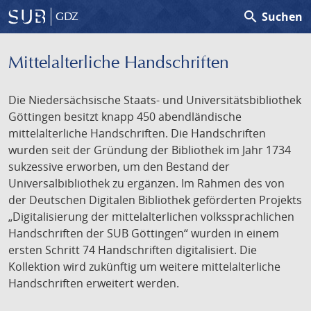
search
Suchen
GDZ
Mittelalterliche Handschriften
Die Niedersächsische Staats- und Universitätsbibliothek
Göttingen besitzt knapp 450 abendländische
mittelalterliche Handschriften. Die Handschriften
wurden seit der Gründung der Bibliothek im Jahr 1734
sukzessive erworben, um den Bestand der
Universalbibliothek zu ergänzen. Im Rahmen des von
der Deutschen Digitalen Bibliothek geförderten Projekts
„Digitalisierung der mittelalterlichen volkssprachlichen
Handschriften der SUB Göttingen“ wurden in einem
ersten Schritt 74 Handschriften digitalisiert. Die
Kollektion wird zukünftig um weitere mittelalterliche
Handschriften erweitert werden.