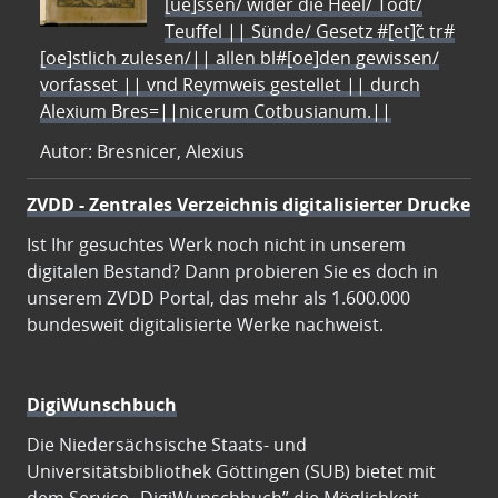
[ue]ssen/ wider die Heel/ Todt/
Teuffel || Sünde/ Gesetz #[et]c̃ tr#
[oe]stlich zulesen/|| allen bl#[oe]den gewissen/
vorfasset || vnd Reymweis gestellet || durch
Alexium Bres=||nicerum Cotbusianum.||
Autor: Bresnicer, Alexius
ZVDD - Zentrales Verzeichnis digitalisierter Drucke
Ist Ihr gesuchtes Werk noch nicht in unserem
digitalen Bestand? Dann probieren Sie es doch in
unserem ZVDD Portal, das mehr als 1.600.000
bundesweit digitalisierte Werke nachweist.
DigiWunschbuch
Die Niedersächsische Staats- und
Universitätsbibliothek Göttingen (SUB) bietet mit