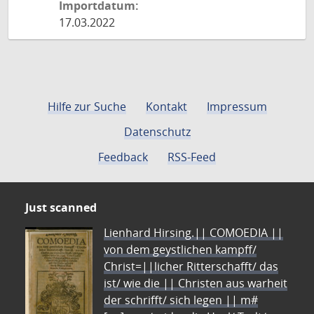
Importdatum:
17.03.2022
Hilfe zur Suche
Kontakt
Impressum
Datenschutz
Feedback
RSS-Feed
Just scanned
Lienhard Hirsing.|| COMOEDIA ||
von dem geystlichen kampff/
Christ=||licher Ritterschafft/ das
ist/ wie die || Christen aus warheit
der schrifft/ sich legen || m#