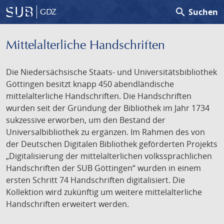
search
Suchen
GDZ
Mittelalterliche Handschriften
Die Niedersächsische Staats- und Universitätsbibliothek
Göttingen besitzt knapp 450 abendländische
mittelalterliche Handschriften. Die Handschriften
wurden seit der Gründung der Bibliothek im Jahr 1734
sukzessive erworben, um den Bestand der
Universalbibliothek zu ergänzen. Im Rahmen des von
der Deutschen Digitalen Bibliothek geförderten Projekts
„Digitalisierung der mittelalterlichen volkssprachlichen
Handschriften der SUB Göttingen“ wurden in einem
ersten Schritt 74 Handschriften digitalisiert. Die
Kollektion wird zukünftig um weitere mittelalterliche
Handschriften erweitert werden.