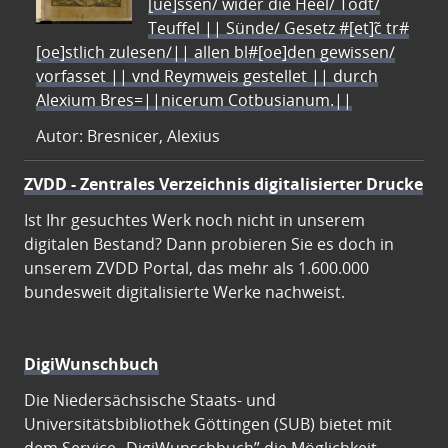
[ue]ssen/ wider die Heel/ Todt/
Teuffel || Sünde/ Gesetz #[et]c̃ tr#
[oe]stlich zulesen/|| allen bl#[oe]den gewissen/
vorfasset || vnd Reymweis gestellet || durch
Alexium Bres=||nicerum Cotbusianum.||
Autor: Bresnicer, Alexius
ZVDD - Zentrales Verzeichnis digitalisierter Drucke
Ist Ihr gesuchtes Werk noch nicht in unserem
digitalen Bestand? Dann probieren Sie es doch in
unserem ZVDD Portal, das mehr als 1.600.000
bundesweit digitalisierte Werke nachweist.
DigiWunschbuch
Die Niedersächsische Staats- und
Universitätsbibliothek Göttingen (SUB) bietet mit