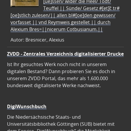
[ue]ssen/ wider die Heel/ Todt/
Teuffel || Sünde/ Gesetz #[et]c̃ tr#
[oe]stlich zulesen/|| allen bl#[oe]den gewissen/
vorfasset || vnd Reymweis gestellet || durch
Alexium Bres=||nicerum Cotbusianum.||
Autor: Bresnicer, Alexius
ZVDD - Zentrales Verzeichnis digitalisierter Drucke
Ist Ihr gesuchtes Werk noch nicht in unserem
digitalen Bestand? Dann probieren Sie es doch in
unserem ZVDD Portal, das mehr als 1.600.000
bundesweit digitalisierte Werke nachweist.
DigiWunschbuch
Die Niedersächsische Staats- und
Universitätsbibliothek Göttingen (SUB) bietet mit