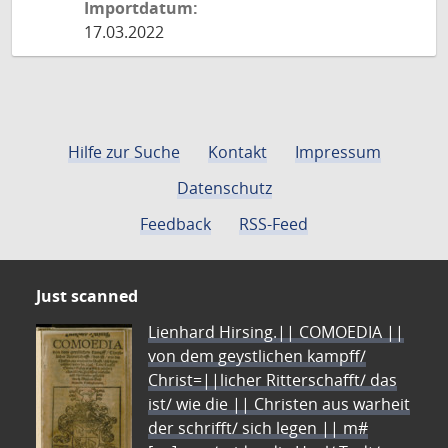
Importdatum:
17.03.2022
Hilfe zur Suche
Kontakt
Impressum
Datenschutz
Feedback
RSS-Feed
Just scanned
Lienhard Hirsing.|| COMOEDIA ||
von dem geystlichen kampff/
Christ=||licher Ritterschafft/ das
ist/ wie die || Christen aus warheit
der schrifft/ sich legen || m#