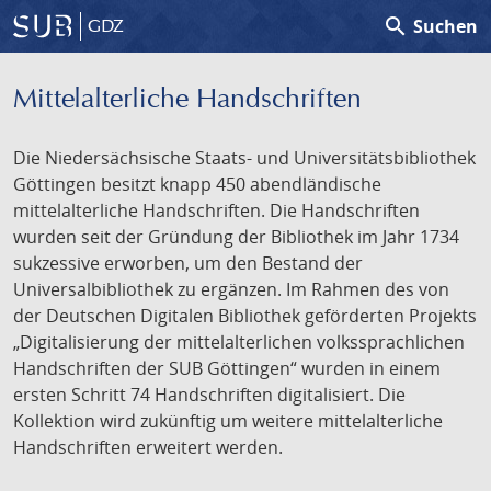
search
Suchen
GDZ
Mittelalterliche Handschriften
Die Niedersächsische Staats- und Universitätsbibliothek
Göttingen besitzt knapp 450 abendländische
mittelalterliche Handschriften. Die Handschriften
wurden seit der Gründung der Bibliothek im Jahr 1734
sukzessive erworben, um den Bestand der
Universalbibliothek zu ergänzen. Im Rahmen des von
der Deutschen Digitalen Bibliothek geförderten Projekts
„Digitalisierung der mittelalterlichen volkssprachlichen
Handschriften der SUB Göttingen“ wurden in einem
ersten Schritt 74 Handschriften digitalisiert. Die
Kollektion wird zukünftig um weitere mittelalterliche
Handschriften erweitert werden.