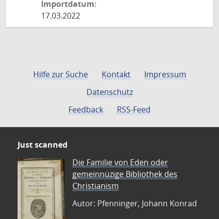
Importdatum:
17.03.2022
Hilfe zur Suche
Kontakt
Impressum
Datenschutz
Feedback
RSS-Feed
Just scanned
Die Familie von Eden oder
gemeinnüzige Bibliothek des
Christianism
Autor: Pfenninger, Johann Konrad