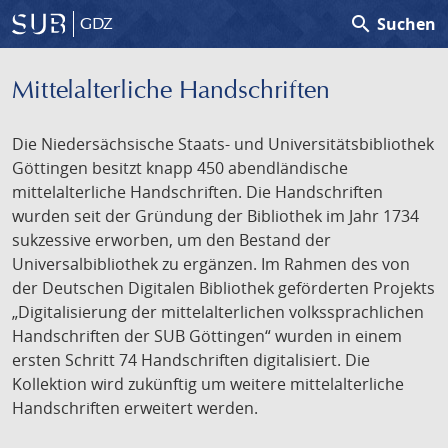
search
Suchen
GDZ
Mittelalterliche Handschriften
Die Niedersächsische Staats- und Universitätsbibliothek
Göttingen besitzt knapp 450 abendländische
mittelalterliche Handschriften. Die Handschriften
wurden seit der Gründung der Bibliothek im Jahr 1734
sukzessive erworben, um den Bestand der
Universalbibliothek zu ergänzen. Im Rahmen des von
der Deutschen Digitalen Bibliothek geförderten Projekts
„Digitalisierung der mittelalterlichen volkssprachlichen
Handschriften der SUB Göttingen“ wurden in einem
ersten Schritt 74 Handschriften digitalisiert. Die
Kollektion wird zukünftig um weitere mittelalterliche
Handschriften erweitert werden.