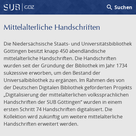
search
Suchen
GDZ
Mittelalterliche Handschriften
Die Niedersächsische Staats- und Universitätsbibliothek
Göttingen besitzt knapp 450 abendländische
mittelalterliche Handschriften. Die Handschriften
wurden seit der Gründung der Bibliothek im Jahr 1734
sukzessive erworben, um den Bestand der
Universalbibliothek zu ergänzen. Im Rahmen des von
der Deutschen Digitalen Bibliothek geförderten Projekts
„Digitalisierung der mittelalterlichen volkssprachlichen
Handschriften der SUB Göttingen“ wurden in einem
ersten Schritt 74 Handschriften digitalisiert. Die
Kollektion wird zukünftig um weitere mittelalterliche
Handschriften erweitert werden.