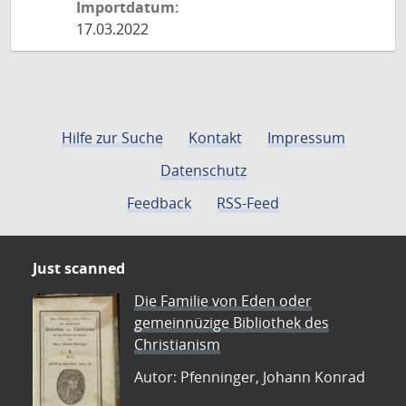
Importdatum:
17.03.2022
Hilfe zur Suche
Kontakt
Impressum
Datenschutz
Feedback
RSS-Feed
Just scanned
Die Familie von Eden oder
gemeinnüzige Bibliothek des
Christianism
Autor: Pfenninger, Johann Konrad