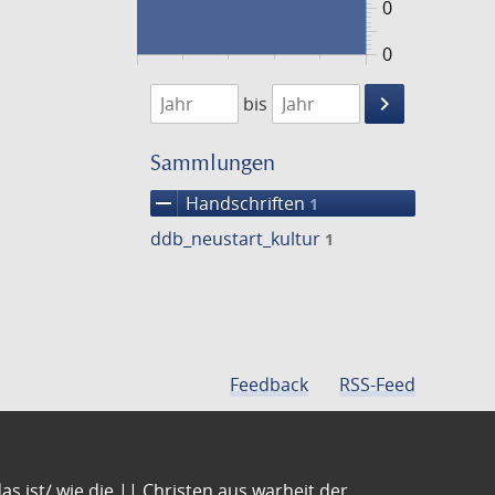
0
0
1474
1475
keyboard_arrow_right
bis
Suche
einschränke
Sammlungen
remove
Handschriften
1
ddb_neustart_kultur
1
Feedback
RSS-Feed
s ist/ wie die || Christen aus warheit der