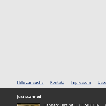
Hilfe zur Suche
Kontakt
Impressum
Date
Just scanned
Lienhard Hirsing.|| COMOEDIA || vo