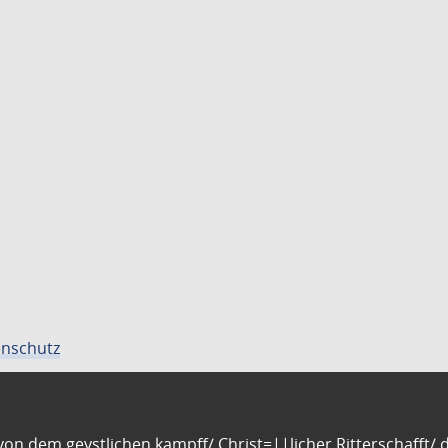
nschutz
n dem geystlichen kampff/ Christ=||licher Ritterschafft/ da