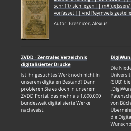
schrifft/ sich legen || m#[ue]ssen/
vorfasset || vnd Reymweis gestel
Autor: Bresnicer, Alexius
ZVDD - Zentrales Verzeichnis
DigiWun
digitalisierter Drucke
Die Nied
Ist Ihr gesuchtes Werk noch nicht in
Universit
unserem digitalen Bestand? Dann
(SUB) bie
probieren Sie es doch in unserem
„DigiWun
ZVDD Portal, das mehr als 1.600.000
Patenscha
bundesweit digitalisierte Werke
von Büch
nachweist.
Übernehm
die Digit
Wunschb