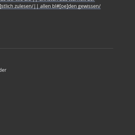
e]stlich zulesen/|| allen bl#[oe]den gewissen/
der