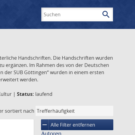
search
Suchen
lterliche Handschriften. Die Handschriften wurden
k zu ergänzen. Im Rahmen des von der Deutschen
ften der SUB Göttingen“ wurden in einem ersten
 erweitert werden.
Kultur |
Status:
laufend
er
sortiert nach
remove
Alle Filter entfernen
Autoren