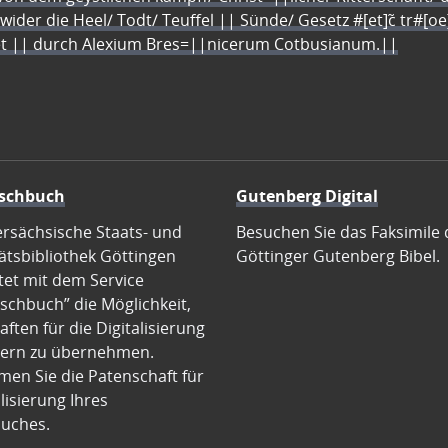
 wider die Heel/ Todt/ Teuffel || Sünde/ Gesetz #[et]c̃ tr#[o
let || durch Alexium Bres=||nicerum Cotbusianum.||
schbuch
Gutenberg Digital
ersächsische Staats- und
Besuchen Sie das Faksimile 
ätsbibliothek Göttingen
Göttinger Gutenberg Bibel.
tet mit dem Service
schbuch” die Möglichkeit,
ften für die Digitalisierung
ern zu übernehmen.
en Sie die Patenschaft für
alisierung Ihres
uches.