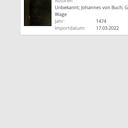
Autoren
Unbekannt; Johannes von Buch; Go
Wage
Jahr:
1474
Importdatum:
17.03.2022