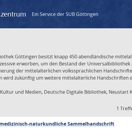
gszentrum
Ein Service der SUB Göttingen
liothek Göttingen besitzt knapp 450 abendländische mittela
ukzessive erworben, um den Bestand der Universalbibliothe
lisierung der mittelalterlichen volkssprachlichen Handschri
ion wird zukünftig um weitere mittelalterliche Handschriften
ultur und Medien, Deutsche Digitale Bibliothek, Neustart 
1 Treff
sch-medizinisch-naturkundliche Sammelhandschrift