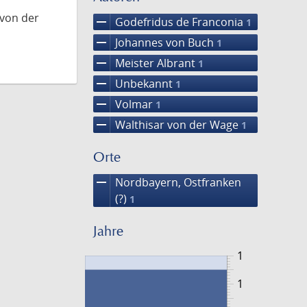
 von der
remove
Godefridus de Franconia
1
remove
Johannes von Buch
1
remove
Meister Albrant
1
remove
Unbekannt
1
remove
Volmar
1
remove
Walthisar von der Wage
1
Orte
remove
Nordbayern, Ostfranken
(?)
1
Jahre
1
1