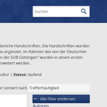
search
Suchen
lterliche Handschriften. Die Handschriften wurden
k zu ergänzen. Im Rahmen des von der Deutschen
ften der SUB Göttingen“ wurden in einem ersten
 erweitert werden.
Kultur |
Status:
laufend
er
sortiert nach
remove
Alle Filter entfernen
Autoren