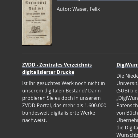
Autor: Waser, Felix
ZVDD - Zentrales Verzeichnis
DigiWun
digitalisierter Drucke
Die Nied
Ist Ihr gesuchtes Werk noch nicht in
Universit
unserem digitalen Bestand? Dann
(SUB) bie
probieren Sie es doch in unserem
„DigiWun
ZVDD Portal, das mehr als 1.600.000
Patenscha
bundesweit digitalisierte Werke
von Büch
nachweist.
Übernehm
die Digit
Wunschb