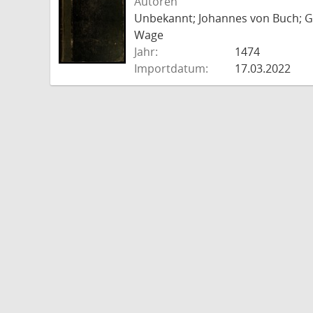
Autoren
Unbekannt; Johannes von Buch; Go
Wage
Jahr:
1474
Importdatum:
17.03.2022