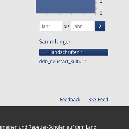
0
0
1474
1475
keyboard_arrow_right
bis
Suche
einschränke
Sammlungen
remove
Handschriften
1
ddb_neustart_kultur
1
Feedback
RSS-Feed
emeinen und Repetier-Schulen auf dem Land