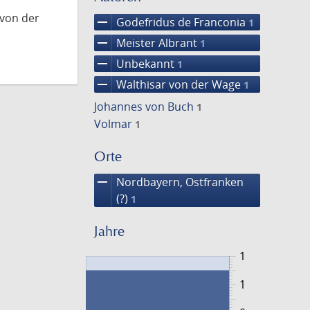
 von der
remove
Godefridus de Franconia
1
remove
Meister Albrant
1
remove
Unbekannt
1
remove
Walthisar von der Wage
1
Johannes von Buch
1
Volmar
1
Orte
remove
Nordbayern, Ostfranken
(?)
1
Jahre
1
1