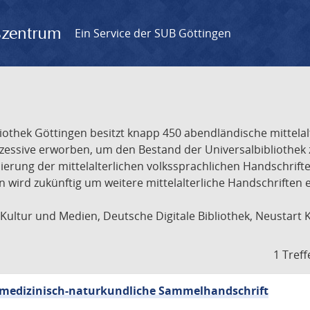
gszentrum
Ein Service der SUB Göttingen
liothek Göttingen besitzt knapp 450 abendländische mittela
ukzessive erworben, um den Bestand der Universalbibliothe
lisierung der mittelalterlichen volkssprachlichen Handschri
ion wird zukünftig um weitere mittelalterliche Handschriften
ultur und Medien, Deutsche Digitale Bibliothek, Neustart 
1 Treff
sch-medizinisch-naturkundliche Sammelhandschrift