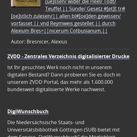
[ue]ssen/ wider die Heel/ Todt/
Teuffel || Sünde/ Gesetz #[et]c̃ tr#
[oe]stlich zulesen/|| allen bl#[oe]den gewissen/
vorfasset || vnd Reymweis gestellet || durch
Alexium Bres=||nicerum Cotbusianum.||
Autor: Bresnicer, Alexius
ZVDD - Zentrales Verzeichnis digitalisierter Drucke
Ist Ihr gesuchtes Werk noch nicht in unserem
digitalen Bestand? Dann probieren Sie es doch in
unserem ZVDD Portal, das mehr als 1.600.000
bundesweit digitalisierte Werke nachweist.
DigiWunschbuch
Die Niedersächsische Staats- und
Universitätsbibliothek Göttingen (SUB) bietet mit