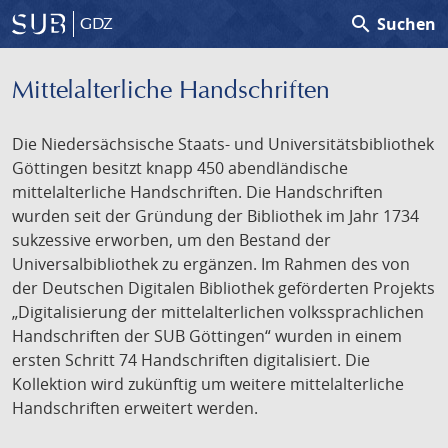
search
Suchen
GDZ
Mittelalterliche Handschriften
Die Niedersächsische Staats- und Universitätsbibliothek
Göttingen besitzt knapp 450 abendländische
mittelalterliche Handschriften. Die Handschriften
wurden seit der Gründung der Bibliothek im Jahr 1734
sukzessive erworben, um den Bestand der
Universalbibliothek zu ergänzen. Im Rahmen des von
der Deutschen Digitalen Bibliothek geförderten Projekts
„Digitalisierung der mittelalterlichen volkssprachlichen
Handschriften der SUB Göttingen“ wurden in einem
ersten Schritt 74 Handschriften digitalisiert. Die
Kollektion wird zukünftig um weitere mittelalterliche
Handschriften erweitert werden.