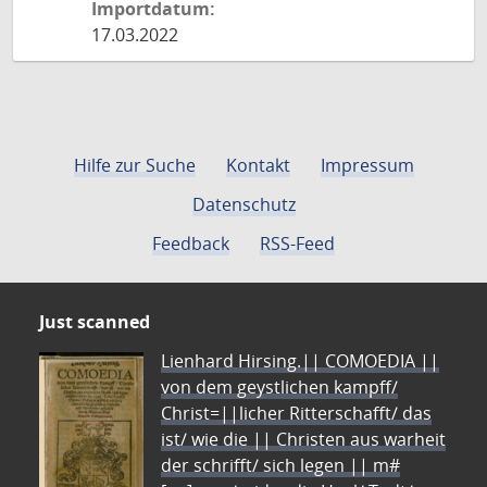
Importdatum:
17.03.2022
Hilfe zur Suche
Kontakt
Impressum
Datenschutz
Feedback
RSS-Feed
Just scanned
Lienhard Hirsing.|| COMOEDIA ||
von dem geystlichen kampff/
Christ=||licher Ritterschafft/ das
ist/ wie die || Christen aus warheit
der schrifft/ sich legen || m#