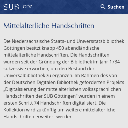
search
Suchen
GDZ
Mittelalterliche Handschriften
Die Niedersächsische Staats- und Universitätsbibliothek
Göttingen besitzt knapp 450 abendländische
mittelalterliche Handschriften. Die Handschriften
wurden seit der Gründung der Bibliothek im Jahr 1734
sukzessive erworben, um den Bestand der
Universalbibliothek zu ergänzen. Im Rahmen des von
der Deutschen Digitalen Bibliothek geförderten Projekts
„Digitalisierung der mittelalterlichen volkssprachlichen
Handschriften der SUB Göttingen“ wurden in einem
ersten Schritt 74 Handschriften digitalisiert. Die
Kollektion wird zukünftig um weitere mittelalterliche
Handschriften erweitert werden.