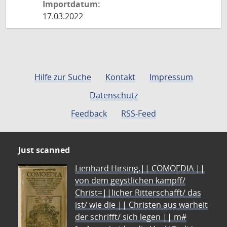
Importdatum:
17.03.2022
Hilfe zur Suche
Kontakt
Impressum
Datenschutz
Feedback
RSS-Feed
Just scanned
Lienhard Hirsing.|| COMOEDIA ||
von dem geystlichen kampff/
Christ=||licher Ritterschafft/ das
ist/ wie die || Christen aus warheit
der schrifft/ sich legen || m#