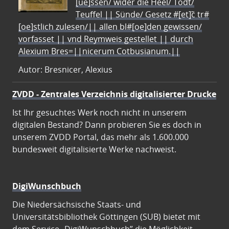
[ue]ssen/ wider die Heel/ Todt/
Teuffel || Sünde/ Gesetz #[et]c̃ tr#
[oe]stlich zulesen/|| allen bl#[oe]den gewissen/
vorfasset || vnd Reymweis gestellet || durch
Alexium Bres=||nicerum Cotbusianum.||
Autor: Bresnicer, Alexius
ZVDD - Zentrales Verzeichnis digitalisierter Drucke
Ist Ihr gesuchtes Werk noch nicht in unserem
digitalen Bestand? Dann probieren Sie es doch in
unserem ZVDD Portal, das mehr als 1.600.000
bundesweit digitalisierte Werke nachweist.
DigiWunschbuch
Die Niedersächsische Staats- und
Universitätsbibliothek Göttingen (SUB) bietet mit