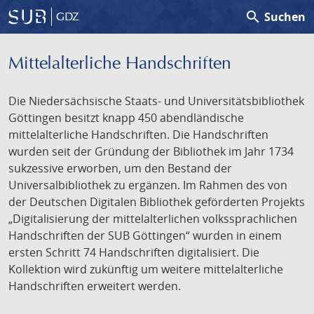
search
Suchen
GDZ
Mittelalterliche Handschriften
Die Niedersächsische Staats- und Universitätsbibliothek
Göttingen besitzt knapp 450 abendländische
mittelalterliche Handschriften. Die Handschriften
wurden seit der Gründung der Bibliothek im Jahr 1734
sukzessive erworben, um den Bestand der
Universalbibliothek zu ergänzen. Im Rahmen des von
der Deutschen Digitalen Bibliothek geförderten Projekts
„Digitalisierung der mittelalterlichen volkssprachlichen
Handschriften der SUB Göttingen“ wurden in einem
ersten Schritt 74 Handschriften digitalisiert. Die
Kollektion wird zukünftig um weitere mittelalterliche
Handschriften erweitert werden.