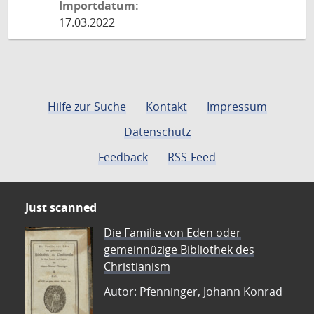
Importdatum:
17.03.2022
Hilfe zur Suche
Kontakt
Impressum
Datenschutz
Feedback
RSS-Feed
Just scanned
Die Familie von Eden oder
gemeinnüzige Bibliothek des
Christianism
Autor: Pfenninger, Johann Konrad