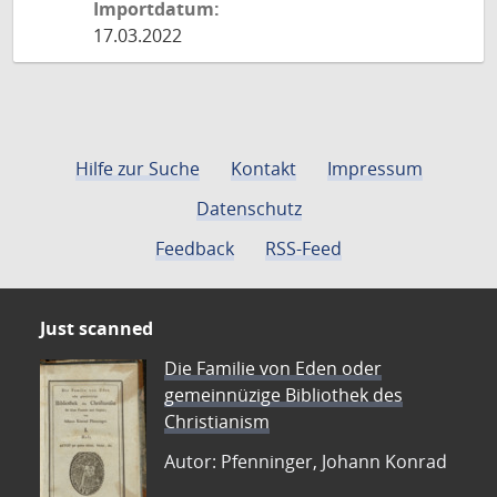
Importdatum:
17.03.2022
Hilfe zur Suche
Kontakt
Impressum
Datenschutz
Feedback
RSS-Feed
Just scanned
Die Familie von Eden oder
gemeinnüzige Bibliothek des
Christianism
Autor: Pfenninger, Johann Konrad