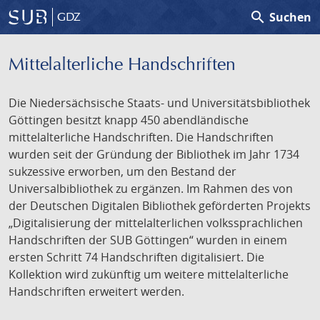
search
Suchen
GDZ
Mittelalterliche Handschriften
Die Niedersächsische Staats- und Universitätsbibliothek
Göttingen besitzt knapp 450 abendländische
mittelalterliche Handschriften. Die Handschriften
wurden seit der Gründung der Bibliothek im Jahr 1734
sukzessive erworben, um den Bestand der
Universalbibliothek zu ergänzen. Im Rahmen des von
der Deutschen Digitalen Bibliothek geförderten Projekts
„Digitalisierung der mittelalterlichen volkssprachlichen
Handschriften der SUB Göttingen“ wurden in einem
ersten Schritt 74 Handschriften digitalisiert. Die
Kollektion wird zukünftig um weitere mittelalterliche
Handschriften erweitert werden.