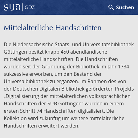
search
Suchen
GDZ
Mittelalterliche Handschriften
Die Niedersächsische Staats- und Universitätsbibliothek
Göttingen besitzt knapp 450 abendländische
mittelalterliche Handschriften. Die Handschriften
wurden seit der Gründung der Bibliothek im Jahr 1734
sukzessive erworben, um den Bestand der
Universalbibliothek zu ergänzen. Im Rahmen des von
der Deutschen Digitalen Bibliothek geförderten Projekts
„Digitalisierung der mittelalterlichen volkssprachlichen
Handschriften der SUB Göttingen“ wurden in einem
ersten Schritt 74 Handschriften digitalisiert. Die
Kollektion wird zukünftig um weitere mittelalterliche
Handschriften erweitert werden.