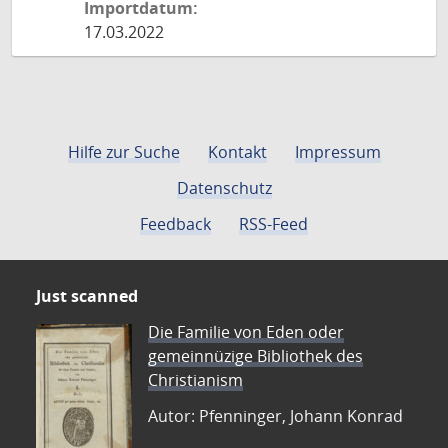
Importdatum:
17.03.2022
Hilfe zur Suche
Kontakt
Impressum
Datenschutz
Feedback
RSS-Feed
Just scanned
Die Familie von Eden oder
gemeinnüzige Bibliothek des
Christianism
Autor: Pfenninger, Johann Konrad