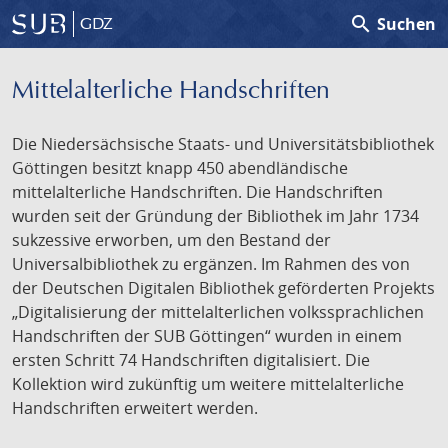
search
Suchen
GDZ
Mittelalterliche Handschriften
Die Niedersächsische Staats- und Universitätsbibliothek
Göttingen besitzt knapp 450 abendländische
mittelalterliche Handschriften. Die Handschriften
wurden seit der Gründung der Bibliothek im Jahr 1734
sukzessive erworben, um den Bestand der
Universalbibliothek zu ergänzen. Im Rahmen des von
der Deutschen Digitalen Bibliothek geförderten Projekts
„Digitalisierung der mittelalterlichen volkssprachlichen
Handschriften der SUB Göttingen“ wurden in einem
ersten Schritt 74 Handschriften digitalisiert. Die
Kollektion wird zukünftig um weitere mittelalterliche
Handschriften erweitert werden.