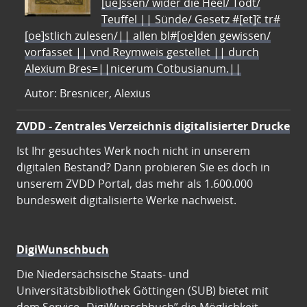
[ue]ssen/ wider die Heel/ Todt/
Teuffel || Sünde/ Gesetz #[et]c̃ tr#
[oe]stlich zulesen/|| allen bl#[oe]den gewissen/
vorfasset || vnd Reymweis gestellet || durch
Alexium Bres=||nicerum Cotbusianum.||
Autor: Bresnicer, Alexius
ZVDD - Zentrales Verzeichnis digitalisierter Drucke
Ist Ihr gesuchtes Werk noch nicht in unserem
digitalen Bestand? Dann probieren Sie es doch in
unserem ZVDD Portal, das mehr als 1.600.000
bundesweit digitalisierte Werke nachweist.
DigiWunschbuch
Die Niedersächsische Staats- und
Universitätsbibliothek Göttingen (SUB) bietet mit