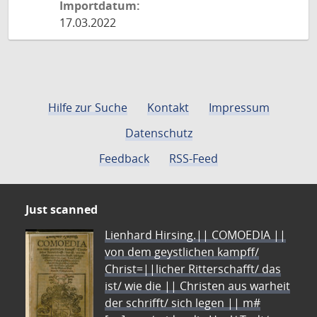
Importdatum:
17.03.2022
Hilfe zur Suche
Kontakt
Impressum
Datenschutz
Feedback
RSS-Feed
Just scanned
Lienhard Hirsing.|| COMOEDIA ||
von dem geystlichen kampff/
Christ=||licher Ritterschafft/ das
ist/ wie die || Christen aus warheit
der schrifft/ sich legen || m#