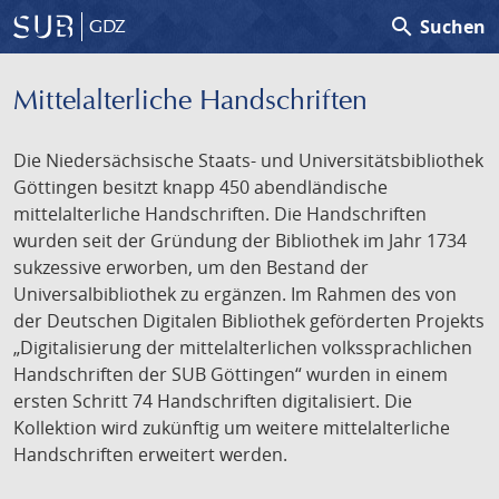
search
Suchen
GDZ
Mittelalterliche Handschriften
Die Niedersächsische Staats- und Universitätsbibliothek
Göttingen besitzt knapp 450 abendländische
mittelalterliche Handschriften. Die Handschriften
wurden seit der Gründung der Bibliothek im Jahr 1734
sukzessive erworben, um den Bestand der
Universalbibliothek zu ergänzen. Im Rahmen des von
der Deutschen Digitalen Bibliothek geförderten Projekts
„Digitalisierung der mittelalterlichen volkssprachlichen
Handschriften der SUB Göttingen“ wurden in einem
ersten Schritt 74 Handschriften digitalisiert. Die
Kollektion wird zukünftig um weitere mittelalterliche
Handschriften erweitert werden.