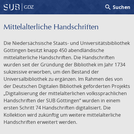
search
Suchen
GDZ
Mittelalterliche Handschriften
Die Niedersächsische Staats- und Universitätsbibliothek
Göttingen besitzt knapp 450 abendländische
mittelalterliche Handschriften. Die Handschriften
wurden seit der Gründung der Bibliothek im Jahr 1734
sukzessive erworben, um den Bestand der
Universalbibliothek zu ergänzen. Im Rahmen des von
der Deutschen Digitalen Bibliothek geförderten Projekts
„Digitalisierung der mittelalterlichen volkssprachlichen
Handschriften der SUB Göttingen“ wurden in einem
ersten Schritt 74 Handschriften digitalisiert. Die
Kollektion wird zukünftig um weitere mittelalterliche
Handschriften erweitert werden.