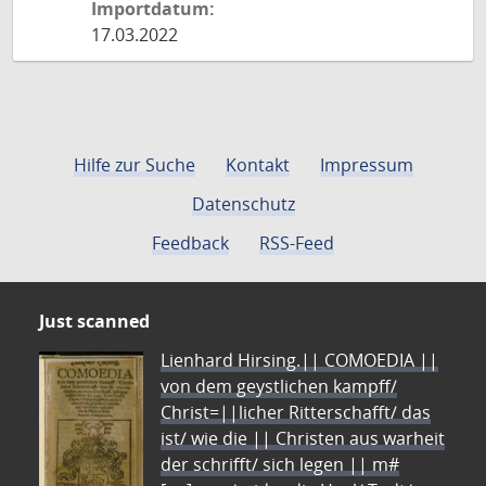
Importdatum:
17.03.2022
Hilfe zur Suche
Kontakt
Impressum
Datenschutz
Feedback
RSS-Feed
Just scanned
Lienhard Hirsing.|| COMOEDIA ||
von dem geystlichen kampff/
Christ=||licher Ritterschafft/ das
ist/ wie die || Christen aus warheit
der schrifft/ sich legen || m#