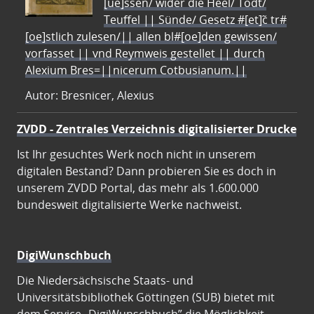
[ue]ssen/ wider die Heel/ Todt/
Teuffel || Sünde/ Gesetz #[et]c̃ tr#
[oe]stlich zulesen/|| allen bl#[oe]den gewissen/
vorfasset || vnd Reymweis gestellet || durch
Alexium Bres=||nicerum Cotbusianum.||
Autor: Bresnicer, Alexius
ZVDD - Zentrales Verzeichnis digitalisierter Drucke
Ist Ihr gesuchtes Werk noch nicht in unserem
digitalen Bestand? Dann probieren Sie es doch in
unserem ZVDD Portal, das mehr als 1.600.000
bundesweit digitalisierte Werke nachweist.
DigiWunschbuch
Die Niedersächsische Staats- und
Universitätsbibliothek Göttingen (SUB) bietet mit