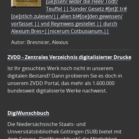
[ue]ssen/ wider die Heel/ Todt/
Teuffel || Sünde/ Gesetz #[et]c̃ tr#
[oe]stlich zulesen/|| allen bl#[oe]den gewissen/
vorfasset || vnd Reymweis gestellet || durch
Alexium Bres=||nicerum Cotbusianum.||
Autor: Bresnicer, Alexius
ZVDD - Zentrales Verzeichnis digitalisierter Drucke
Ist Ihr gesuchtes Werk noch nicht in unserem
digitalen Bestand? Dann probieren Sie es doch in
unserem ZVDD Portal, das mehr als 1.600.000
bundesweit digitalisierte Werke nachweist.
DigiWunschbuch
Die Niedersächsische Staats- und
Universitätsbibliothek Göttingen (SUB) bietet mit