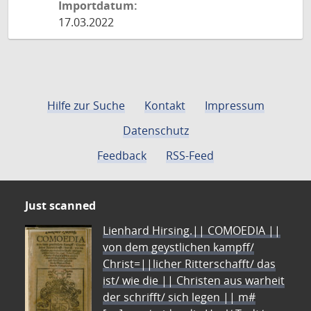
Importdatum:
17.03.2022
Hilfe zur Suche
Kontakt
Impressum
Datenschutz
Feedback
RSS-Feed
Just scanned
Lienhard Hirsing.|| COMOEDIA ||
von dem geystlichen kampff/
Christ=||licher Ritterschafft/ das
ist/ wie die || Christen aus warheit
der schrifft/ sich legen || m#