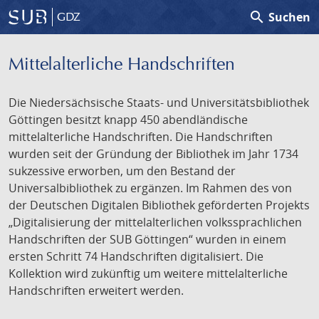
search
Suchen
GDZ
Mittelalterliche Handschriften
Die Niedersächsische Staats- und Universitätsbibliothek
Göttingen besitzt knapp 450 abendländische
mittelalterliche Handschriften. Die Handschriften
wurden seit der Gründung der Bibliothek im Jahr 1734
sukzessive erworben, um den Bestand der
Universalbibliothek zu ergänzen. Im Rahmen des von
der Deutschen Digitalen Bibliothek geförderten Projekts
„Digitalisierung der mittelalterlichen volkssprachlichen
Handschriften der SUB Göttingen“ wurden in einem
ersten Schritt 74 Handschriften digitalisiert. Die
Kollektion wird zukünftig um weitere mittelalterliche
Handschriften erweitert werden.