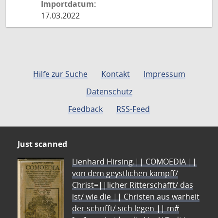
Importdatum:
17.03.2022
Hilfe zur Suche
Kontakt
Impressum
Datenschutz
Feedback
RSS-Feed
Just scanned
Lienhard Hirsing.|| COMOEDIA ||
von dem geystlichen kampff/
Christ=||licher Ritterschafft/ das
ist/ wie die || Christen aus warheit
der schrifft/ sich legen || m#