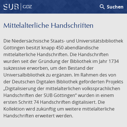
search
Suchen
GDZ
Mittelalterliche Handschriften
Die Niedersächsische Staats- und Universitätsbibliothek
Göttingen besitzt knapp 450 abendländische
mittelalterliche Handschriften. Die Handschriften
wurden seit der Gründung der Bibliothek im Jahr 1734
sukzessive erworben, um den Bestand der
Universalbibliothek zu ergänzen. Im Rahmen des von
der Deutschen Digitalen Bibliothek geförderten Projekts
„Digitalisierung der mittelalterlichen volkssprachlichen
Handschriften der SUB Göttingen“ wurden in einem
ersten Schritt 74 Handschriften digitalisiert. Die
Kollektion wird zukünftig um weitere mittelalterliche
Handschriften erweitert werden.