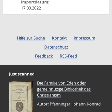
Importdatum:
17.03.2022
Hilfe zur Suche
Kontakt
Impressum
Datenschutz
Feedback
RSS-Feed
Just scanned
Die Familie von Eden oder
gemeinnüzige Bibliothek des
Christianism
Autor: Pfenninger, Johann Konrad