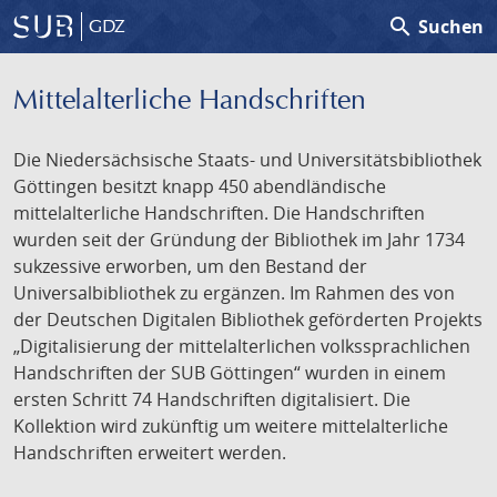
search
Suchen
GDZ
Mittelalterliche Handschriften
Die Niedersächsische Staats- und Universitätsbibliothek
Göttingen besitzt knapp 450 abendländische
mittelalterliche Handschriften. Die Handschriften
wurden seit der Gründung der Bibliothek im Jahr 1734
sukzessive erworben, um den Bestand der
Universalbibliothek zu ergänzen. Im Rahmen des von
der Deutschen Digitalen Bibliothek geförderten Projekts
„Digitalisierung der mittelalterlichen volkssprachlichen
Handschriften der SUB Göttingen“ wurden in einem
ersten Schritt 74 Handschriften digitalisiert. Die
Kollektion wird zukünftig um weitere mittelalterliche
Handschriften erweitert werden.