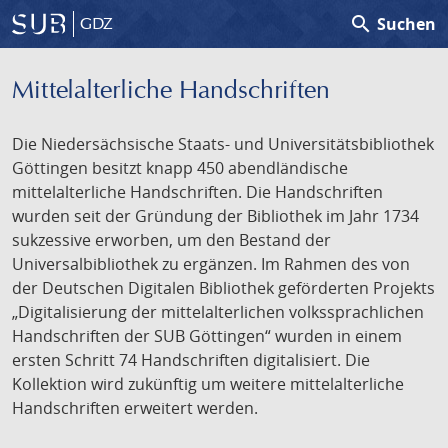
search
Suchen
GDZ
Mittelalterliche Handschriften
Die Niedersächsische Staats- und Universitätsbibliothek
Göttingen besitzt knapp 450 abendländische
mittelalterliche Handschriften. Die Handschriften
wurden seit der Gründung der Bibliothek im Jahr 1734
sukzessive erworben, um den Bestand der
Universalbibliothek zu ergänzen. Im Rahmen des von
der Deutschen Digitalen Bibliothek geförderten Projekts
„Digitalisierung der mittelalterlichen volkssprachlichen
Handschriften der SUB Göttingen“ wurden in einem
ersten Schritt 74 Handschriften digitalisiert. Die
Kollektion wird zukünftig um weitere mittelalterliche
Handschriften erweitert werden.