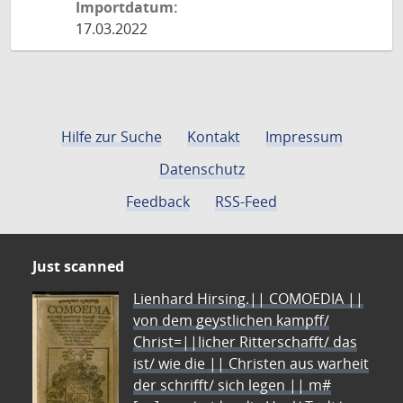
Importdatum:
17.03.2022
Hilfe zur Suche
Kontakt
Impressum
Datenschutz
Feedback
RSS-Feed
Just scanned
Lienhard Hirsing.|| COMOEDIA ||
von dem geystlichen kampff/
Christ=||licher Ritterschafft/ das
ist/ wie die || Christen aus warheit
der schrifft/ sich legen || m#