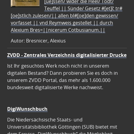
[ue]ssen/ wider die Heel/ Todt/
Teuffel || Sünde/ Gesetz #[et]c̃ tr#
[oe]stlich zulesen/|| allen bl#[oe]den gewissen/
vorfasset || vnd Reymweis gestellet || durch
Alexium Bres=||nicerum Cotbusianum.||
Autor: Bresnicer, Alexius
ZVDD - Zentrales Verzeichnis digitalisierter Drucke
Ist Ihr gesuchtes Werk noch nicht in unserem
digitalen Bestand? Dann probieren Sie es doch in
unserem ZVDD Portal, das mehr als 1.600.000
bundesweit digitalisierte Werke nachweist.
DigiWunschbuch
Die Niedersächsische Staats- und
Universitätsbibliothek Göttingen (SUB) bietet mit