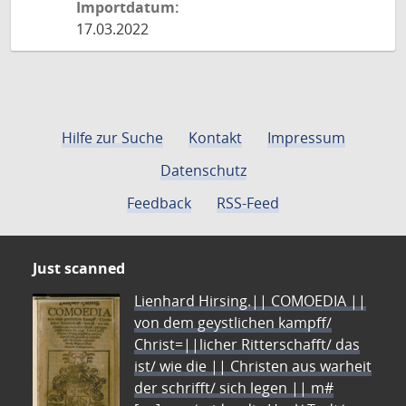
Importdatum:
17.03.2022
Hilfe zur Suche
Kontakt
Impressum
Datenschutz
Feedback
RSS-Feed
Just scanned
Lienhard Hirsing.|| COMOEDIA ||
von dem geystlichen kampff/
Christ=||licher Ritterschafft/ das
ist/ wie die || Christen aus warheit
der schrifft/ sich legen || m#