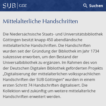
search
Suchen
GDZ
Mittelalterliche Handschriften
Die Niedersächsische Staats- und Universitätsbibliothek
Göttingen besitzt knapp 450 abendländische
mittelalterliche Handschriften. Die Handschriften
wurden seit der Gründung der Bibliothek im Jahr 1734
sukzessive erworben, um den Bestand der
Universalbibliothek zu ergänzen. Im Rahmen des von
der Deutschen Digitalen Bibliothek geförderten Projekts
„Digitalisierung der mittelalterlichen volkssprachlichen
Handschriften der SUB Göttingen“ wurden in einem
ersten Schritt 74 Handschriften digitalisiert. Die
Kollektion wird zukünftig um weitere mittelalterliche
Handschriften erweitert werden.