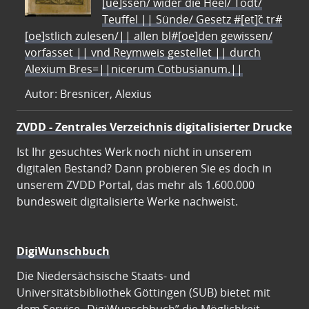
[ue]ssen/ wider die Heel/ Todt/
Teuffel || Sünde/ Gesetz #[et]c̃ tr#
[oe]stlich zulesen/|| allen bl#[oe]den gewissen/
vorfasset || vnd Reymweis gestellet || durch
Alexium Bres=||nicerum Cotbusianum.||
Autor: Bresnicer, Alexius
ZVDD - Zentrales Verzeichnis digitalisierter Drucke
Ist Ihr gesuchtes Werk noch nicht in unserem
digitalen Bestand? Dann probieren Sie es doch in
unserem ZVDD Portal, das mehr als 1.600.000
bundesweit digitalisierte Werke nachweist.
DigiWunschbuch
Die Niedersächsische Staats- und
Universitätsbibliothek Göttingen (SUB) bietet mit