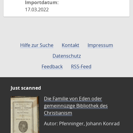
Importdatum:
17.03.2022
Hilfe zur Suche
Kontakt
Impressum
Datenschutz
Feedback
RSS-Feed
Just scanned
Die Familie von Eden oder
gemeinnüzige Bibliothek des
Christianism
Autor: Pfenninger, Johann Konrad