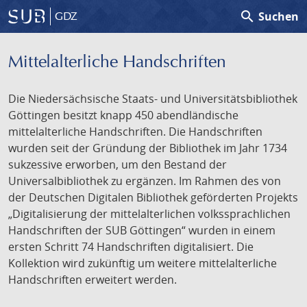
search
Suchen
GDZ
Mittelalterliche Handschriften
Die Niedersächsische Staats- und Universitätsbibliothek
Göttingen besitzt knapp 450 abendländische
mittelalterliche Handschriften. Die Handschriften
wurden seit der Gründung der Bibliothek im Jahr 1734
sukzessive erworben, um den Bestand der
Universalbibliothek zu ergänzen. Im Rahmen des von
der Deutschen Digitalen Bibliothek geförderten Projekts
„Digitalisierung der mittelalterlichen volkssprachlichen
Handschriften der SUB Göttingen“ wurden in einem
ersten Schritt 74 Handschriften digitalisiert. Die
Kollektion wird zukünftig um weitere mittelalterliche
Handschriften erweitert werden.