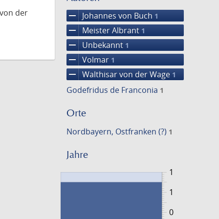
 von der
remove
Johannes von Buch
1
remove
Meister Albrant
1
remove
Unbekannt
1
remove
Volmar
1
remove
Walthisar von der Wage
1
Godefridus de Franconia
1
Orte
Nordbayern, Ostfranken (?)
1
Jahre
1
1
0