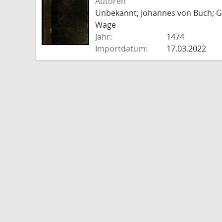
Autoren
Unbekannt; Johannes von Buch; Go
Wage
Jahr:
1474
Importdatum:
17.03.2022