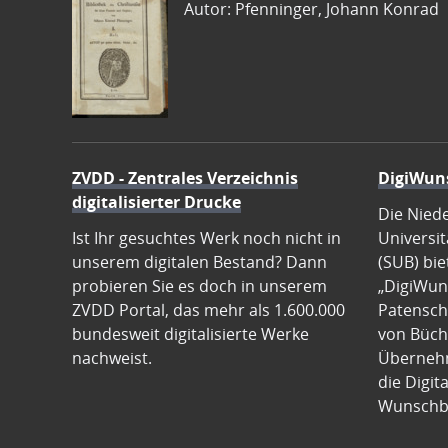
Autor: Pfenninger, Johann Konrad
ZVDD - Zentrales Verzeichnis
DigiWun
digitalisierter Drucke
Die Nied
Ist Ihr gesuchtes Werk noch nicht in
Universit
unserem digitalen Bestand? Dann
(SUB) bie
probieren Sie es doch in unserem
„DigiWun
ZVDD Portal, das mehr als 1.600.000
Patenscha
bundesweit digitalisierte Werke
von Büch
nachweist.
Übernehm
die Digit
Wunschb