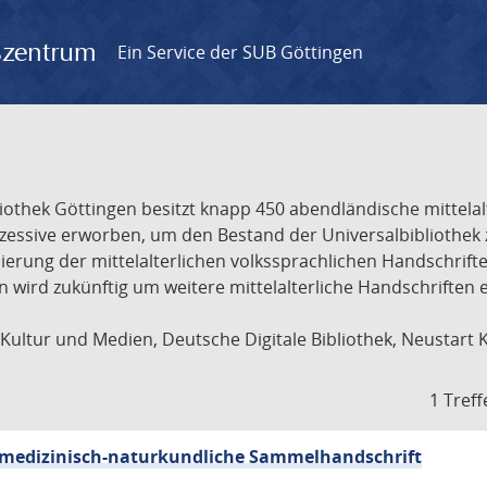
gszentrum
Ein Service der SUB Göttingen
liothek Göttingen besitzt knapp 450 abendländische mittela
ukzessive erworben, um den Bestand der Universalbibliothe
lisierung der mittelalterlichen volkssprachlichen Handschri
ion wird zukünftig um weitere mittelalterliche Handschriften
ultur und Medien, Deutsche Digitale Bibliothek, Neustart 
1 Treff
sch-medizinisch-naturkundliche Sammelhandschrift