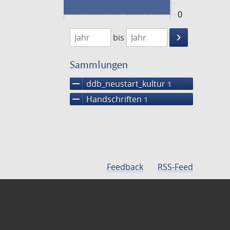
0
1474
1475
keyboard_arrow_right
bis
Suche
einschränke
Sammlungen
remove
ddb_neustart_kultur
1
remove
Handschriften
1
Feedback
RSS-Feed