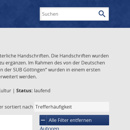
search
Suchen
lterliche Handschriften. Die Handschriften wurden
k zu ergänzen. Im Rahmen des von der Deutschen
ften der SUB Göttingen“ wurden in einem ersten
 erweitert werden.
Kultur |
Status:
laufend
er
sortiert nach
remove
Alle Filter entfernen
Autoren