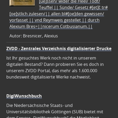
[ue]ssen/ wider die Heel/ Todt/
Teuffel || Sünde/ Gesetz #[et]c̃ tr#
[oe]stlich zulesen/|| allen bl#[oe]den gewissen/
vorfasset || vnd Reymweis gestellet || durch
Alexium Bres=||nicerum Cotbusianum.||
Autor: Bresnicer, Alexius
ZVDD - Zentrales Verzeichnis digitalisierter Drucke
Ist Ihr gesuchtes Werk noch nicht in unserem
digitalen Bestand? Dann probieren Sie es doch in
unserem ZVDD Portal, das mehr als 1.600.000
bundesweit digitalisierte Werke nachweist.
DigiWunschbuch
Die Niedersächsische Staats- und
Universitätsbibliothek Göttingen (SUB) bietet mit