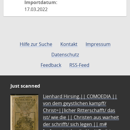
Importdatum:
17.03.2022
Hilfe zur Suche
Kontakt
Impressum
Datenschutz
Feedback
RSS-Feed
Just scanned
Lienhard Hirsing.|| COMOEDIA ||
von dem geystlichen kampff/
Christ=||licher Ritterschafft/ das
ist/ wie die || Christen aus warheit
der schrifft/ sich legen || m#