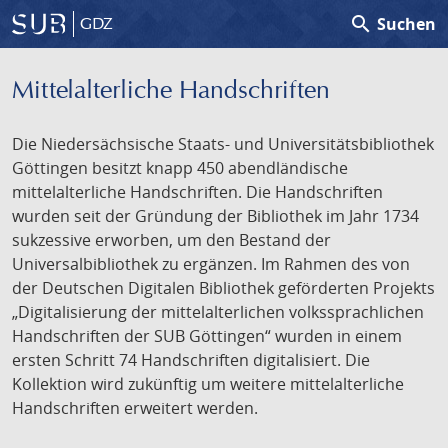
search
Suchen
GDZ
Mittelalterliche Handschriften
Die Niedersächsische Staats- und Universitätsbibliothek
Göttingen besitzt knapp 450 abendländische
mittelalterliche Handschriften. Die Handschriften
wurden seit der Gründung der Bibliothek im Jahr 1734
sukzessive erworben, um den Bestand der
Universalbibliothek zu ergänzen. Im Rahmen des von
der Deutschen Digitalen Bibliothek geförderten Projekts
„Digitalisierung der mittelalterlichen volkssprachlichen
Handschriften der SUB Göttingen“ wurden in einem
ersten Schritt 74 Handschriften digitalisiert. Die
Kollektion wird zukünftig um weitere mittelalterliche
Handschriften erweitert werden.