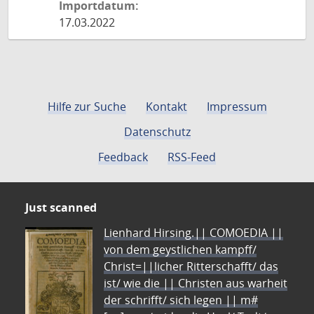
Importdatum:
17.03.2022
Hilfe zur Suche
Kontakt
Impressum
Datenschutz
Feedback
RSS-Feed
Just scanned
Lienhard Hirsing.|| COMOEDIA ||
von dem geystlichen kampff/
Christ=||licher Ritterschafft/ das
ist/ wie die || Christen aus warheit
der schrifft/ sich legen || m#