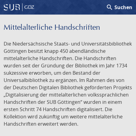
search
Suchen
GDZ
Mittelalterliche Handschriften
Die Niedersächsische Staats- und Universitätsbibliothek
Göttingen besitzt knapp 450 abendländische
mittelalterliche Handschriften. Die Handschriften
wurden seit der Gründung der Bibliothek im Jahr 1734
sukzessive erworben, um den Bestand der
Universalbibliothek zu ergänzen. Im Rahmen des von
der Deutschen Digitalen Bibliothek geförderten Projekts
„Digitalisierung der mittelalterlichen volkssprachlichen
Handschriften der SUB Göttingen“ wurden in einem
ersten Schritt 74 Handschriften digitalisiert. Die
Kollektion wird zukünftig um weitere mittelalterliche
Handschriften erweitert werden.