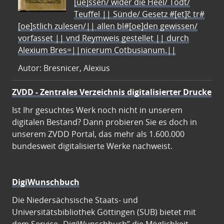
[ue]ssen/ wider die Heel/ Todt/
Teuffel || Sünde/ Gesetz #[et]c̃ tr#
[oe]stlich zulesen/|| allen bl#[oe]den gewissen/
vorfasset || vnd Reymweis gestellet || durch
Alexium Bres=||nicerum Cotbusianum.||
Autor: Bresnicer, Alexius
ZVDD - Zentrales Verzeichnis digitalisierter Drucke
Ist Ihr gesuchtes Werk noch nicht in unserem
digitalen Bestand? Dann probieren Sie es doch in
unserem ZVDD Portal, das mehr als 1.600.000
bundesweit digitalisierte Werke nachweist.
DigiWunschbuch
Die Niedersächsische Staats- und
Universitätsbibliothek Göttingen (SUB) bietet mit