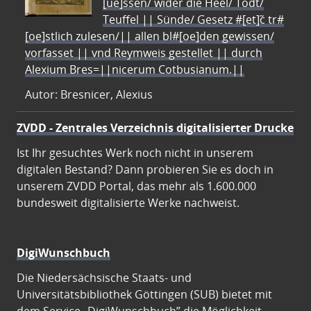
[ue]ssen/ wider die Heel/ Todt/
Teuffel || Sünde/ Gesetz #[et]c̃ tr#
[oe]stlich zulesen/|| allen bl#[oe]den gewissen/
vorfasset || vnd Reymweis gestellet || durch
Alexium Bres=||nicerum Cotbusianum.||
Autor: Bresnicer, Alexius
ZVDD - Zentrales Verzeichnis digitalisierter Drucke
Ist Ihr gesuchtes Werk noch nicht in unserem
digitalen Bestand? Dann probieren Sie es doch in
unserem ZVDD Portal, das mehr als 1.600.000
bundesweit digitalisierte Werke nachweist.
DigiWunschbuch
Die Niedersächsische Staats- und
Universitätsbibliothek Göttingen (SUB) bietet mit