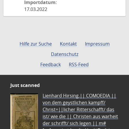
Importdatum:
17.03.2022
Hilfe zur Suche
Kontakt
Impressum
Datenschutz
Feedback
RSS-Feed
Just scanned
Lienhard Hirsing.|| COMOEDIA ||
von dem geystlichen kampff/
Christ=||licher Ritterschafft/ das
ist/ wie die || Christen aus warheit
der schrifft/ sich legen || m#