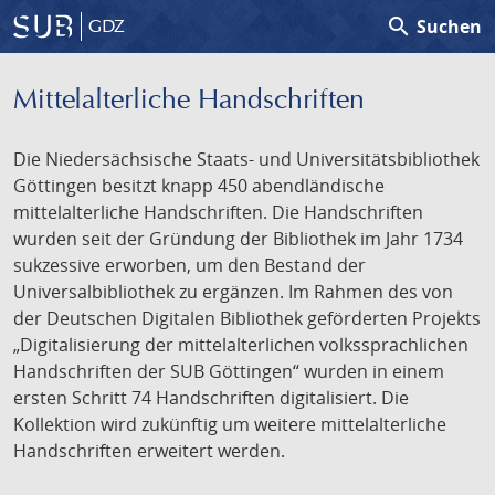
search
Suchen
GDZ
Mittelalterliche Handschriften
Die Niedersächsische Staats- und Universitätsbibliothek
Göttingen besitzt knapp 450 abendländische
mittelalterliche Handschriften. Die Handschriften
wurden seit der Gründung der Bibliothek im Jahr 1734
sukzessive erworben, um den Bestand der
Universalbibliothek zu ergänzen. Im Rahmen des von
der Deutschen Digitalen Bibliothek geförderten Projekts
„Digitalisierung der mittelalterlichen volkssprachlichen
Handschriften der SUB Göttingen“ wurden in einem
ersten Schritt 74 Handschriften digitalisiert. Die
Kollektion wird zukünftig um weitere mittelalterliche
Handschriften erweitert werden.