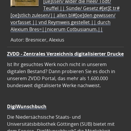
[ue]ssen/ wider die Heel/ Todt/
Teuffel || Sünde/ Gesetz #[et]c̃ tr#
[oe]stlich zulesen/|| allen bl#[oe]den gewissen/
vorfasset || vnd Reymweis gestellet || durch
Alexium Bres=||nicerum Cotbusianum.||
Autor: Bresnicer, Alexius
ZVDD - Zentrales Verzeichnis digitalisierter Drucke
Ist Ihr gesuchtes Werk noch nicht in unserem
digitalen Bestand? Dann probieren Sie es doch in
unserem ZVDD Portal, das mehr als 1.600.000
bundesweit digitalisierte Werke nachweist.
DigiWunschbuch
Die Niedersächsische Staats- und
Universitätsbibliothek Göttingen (SUB) bietet mit