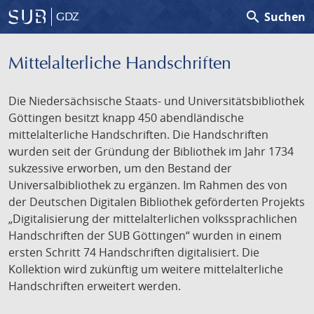
search
Suchen
GDZ
Mittelalterliche Handschriften
Die Niedersächsische Staats- und Universitätsbibliothek
Göttingen besitzt knapp 450 abendländische
mittelalterliche Handschriften. Die Handschriften
wurden seit der Gründung der Bibliothek im Jahr 1734
sukzessive erworben, um den Bestand der
Universalbibliothek zu ergänzen. Im Rahmen des von
der Deutschen Digitalen Bibliothek geförderten Projekts
„Digitalisierung der mittelalterlichen volkssprachlichen
Handschriften der SUB Göttingen“ wurden in einem
ersten Schritt 74 Handschriften digitalisiert. Die
Kollektion wird zukünftig um weitere mittelalterliche
Handschriften erweitert werden.