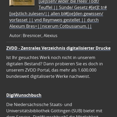
[ue]ssen/ wider die Heel/ Todt/
Teuffel || Sünde/ Gesetz #[et]c̃ tr#
[oe]stlich zulesen/|| allen bl#[oe]den gewissen/
vorfasset || vnd Reymweis gestellet || durch
Alexium Bres=||nicerum Cotbusianum.||
Autor: Bresnicer, Alexius
ZVDD - Zentrales Verzeichnis digitalisierter Drucke
Ist Ihr gesuchtes Werk noch nicht in unserem
digitalen Bestand? Dann probieren Sie es doch in
unserem ZVDD Portal, das mehr als 1.600.000
bundesweit digitalisierte Werke nachweist.
DigiWunschbuch
Die Niedersächsische Staats- und
Universitätsbibliothek Göttingen (SUB) bietet mit