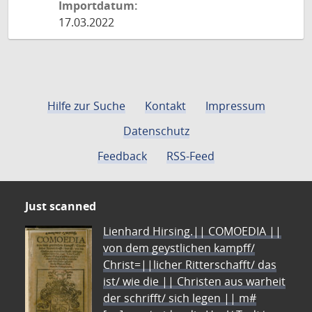
Importdatum:
17.03.2022
Hilfe zur Suche
Kontakt
Impressum
Datenschutz
Feedback
RSS-Feed
Just scanned
Lienhard Hirsing.|| COMOEDIA ||
von dem geystlichen kampff/
Christ=||licher Ritterschafft/ das
ist/ wie die || Christen aus warheit
der schrifft/ sich legen || m#