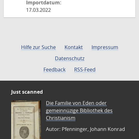
Importdatum:
17.03.2022
Hilfe zur Suche
Kontakt
Impressum
Datenschutz
Feedback
RSS-Feed
Just scanned
Die Familie von Eden oder
gemeinnüzige Bibliothek des
Christianism
Autor: Pfenninger, Johann Konrad