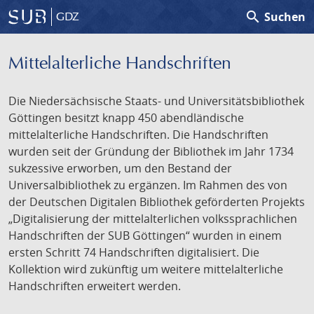
search
Suchen
GDZ
Mittelalterliche Handschriften
Die Niedersächsische Staats- und Universitätsbibliothek
Göttingen besitzt knapp 450 abendländische
mittelalterliche Handschriften. Die Handschriften
wurden seit der Gründung der Bibliothek im Jahr 1734
sukzessive erworben, um den Bestand der
Universalbibliothek zu ergänzen. Im Rahmen des von
der Deutschen Digitalen Bibliothek geförderten Projekts
„Digitalisierung der mittelalterlichen volkssprachlichen
Handschriften der SUB Göttingen“ wurden in einem
ersten Schritt 74 Handschriften digitalisiert. Die
Kollektion wird zukünftig um weitere mittelalterliche
Handschriften erweitert werden.