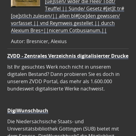
[ue]ssen/ wider die Heel/ Todt/
Teuffel || Sünde/ Gesetz #[et]c̃ tr#
[oe]stlich zulesen/|| allen bl#[oe]den gewissen/
vorfasset || vnd Reymweis gestellet || durch
Alexium Bres=||nicerum Cotbusianum.||
Autor: Bresnicer, Alexius
ZVDD - Zentrales Verzeichnis digitalisierter Drucke
Ist Ihr gesuchtes Werk noch nicht in unserem
digitalen Bestand? Dann probieren Sie es doch in
unserem ZVDD Portal, das mehr als 1.600.000
bundesweit digitalisierte Werke nachweist.
DigiWunschbuch
Die Niedersächsische Staats- und
Universitätsbibliothek Göttingen (SUB) bietet mit