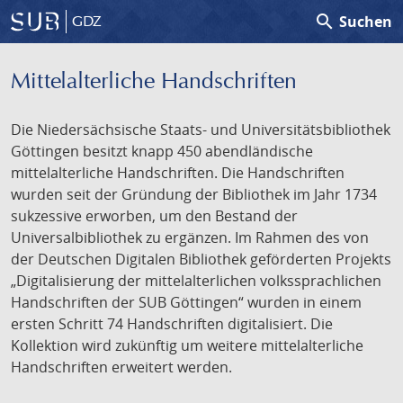
search
Suchen
GDZ
Mittelalterliche Handschriften
Die Niedersächsische Staats- und Universitätsbibliothek
Göttingen besitzt knapp 450 abendländische
mittelalterliche Handschriften. Die Handschriften
wurden seit der Gründung der Bibliothek im Jahr 1734
sukzessive erworben, um den Bestand der
Universalbibliothek zu ergänzen. Im Rahmen des von
der Deutschen Digitalen Bibliothek geförderten Projekts
„Digitalisierung der mittelalterlichen volkssprachlichen
Handschriften der SUB Göttingen“ wurden in einem
ersten Schritt 74 Handschriften digitalisiert. Die
Kollektion wird zukünftig um weitere mittelalterliche
Handschriften erweitert werden.