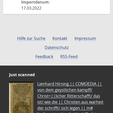
Importdatum:
17.03.2022
Hilfe zur Suche
Kontakt
Impressum
Datenschutz
Feedback
RSS-Feed
Just scanned
Lienhard Hirsing.|| COMOEDIA ||
von dem geystlichen kampff/
Christ=||licher Ritterschafft/ das
ist/ wie die || Christen aus warheit
der schrifft/ sich legen || m#