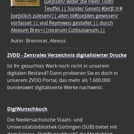
[ue]ssen/ wider die Heel/ Todt/
Teuffel || Sünde/ Gesetz #[et]c̃ tr#
[oe]stlich zulesen/|| allen bl#[oe]den gewissen/
vorfasset || vnd Reymweis gestellet || durch
Alexium Bres=||nicerum Cotbusianum.||
Autor: Bresnicer, Alexius
ZVDD - Zentrales Verzeichnis digitalisierter Drucke
Ist Ihr gesuchtes Werk noch nicht in unserem
digitalen Bestand? Dann probieren Sie es doch in
unserem ZVDD Portal, das mehr als 1.600.000
bundesweit digitalisierte Werke nachweist.
DigiWunschbuch
Die Niedersächsische Staats- und
Universitätsbibliothek Göttingen (SUB) bietet mit