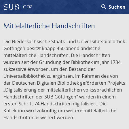
search
Suchen
GDZ
Mittelalterliche Handschriften
Die Niedersächsische Staats- und Universitätsbibliothek
Göttingen besitzt knapp 450 abendländische
mittelalterliche Handschriften. Die Handschriften
wurden seit der Gründung der Bibliothek im Jahr 1734
sukzessive erworben, um den Bestand der
Universalbibliothek zu ergänzen. Im Rahmen des von
der Deutschen Digitalen Bibliothek geförderten Projekts
„Digitalisierung der mittelalterlichen volkssprachlichen
Handschriften der SUB Göttingen“ wurden in einem
ersten Schritt 74 Handschriften digitalisiert. Die
Kollektion wird zukünftig um weitere mittelalterliche
Handschriften erweitert werden.