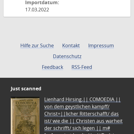
Importdatum:
17.03.2022
Hilfe zur Suche
Kontakt
Impressum
Datenschutz
Feedback
RSS-Feed
Just scanned
Lienhard Hirsing.|| COMOEDIA ||
von dem geystlichen kampff/
Christ=||licher Ritterschafft/ das
ist/ wie die || Christen aus warheit
der schrifft/ sich legen || m#