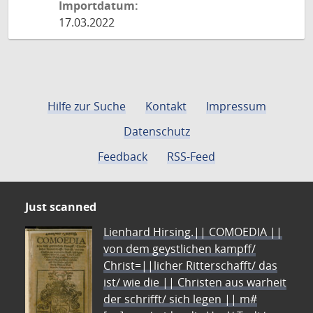
Importdatum:
17.03.2022
Hilfe zur Suche
Kontakt
Impressum
Datenschutz
Feedback
RSS-Feed
Just scanned
Lienhard Hirsing.|| COMOEDIA ||
von dem geystlichen kampff/
Christ=||licher Ritterschafft/ das
ist/ wie die || Christen aus warheit
der schrifft/ sich legen || m#