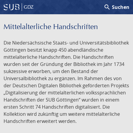
search
Suchen
GDZ
Mittelalterliche Handschriften
Die Niedersächsische Staats- und Universitätsbibliothek
Göttingen besitzt knapp 450 abendländische
mittelalterliche Handschriften. Die Handschriften
wurden seit der Gründung der Bibliothek im Jahr 1734
sukzessive erworben, um den Bestand der
Universalbibliothek zu ergänzen. Im Rahmen des von
der Deutschen Digitalen Bibliothek geförderten Projekts
„Digitalisierung der mittelalterlichen volkssprachlichen
Handschriften der SUB Göttingen“ wurden in einem
ersten Schritt 74 Handschriften digitalisiert. Die
Kollektion wird zukünftig um weitere mittelalterliche
Handschriften erweitert werden.