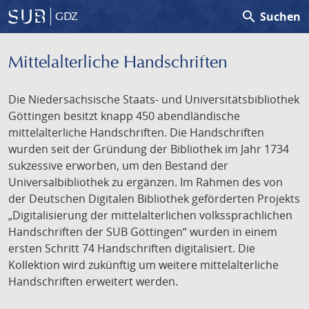
search
Suchen
GDZ
Mittelalterliche Handschriften
Die Niedersächsische Staats- und Universitätsbibliothek
Göttingen besitzt knapp 450 abendländische
mittelalterliche Handschriften. Die Handschriften
wurden seit der Gründung der Bibliothek im Jahr 1734
sukzessive erworben, um den Bestand der
Universalbibliothek zu ergänzen. Im Rahmen des von
der Deutschen Digitalen Bibliothek geförderten Projekts
„Digitalisierung der mittelalterlichen volkssprachlichen
Handschriften der SUB Göttingen“ wurden in einem
ersten Schritt 74 Handschriften digitalisiert. Die
Kollektion wird zukünftig um weitere mittelalterliche
Handschriften erweitert werden.