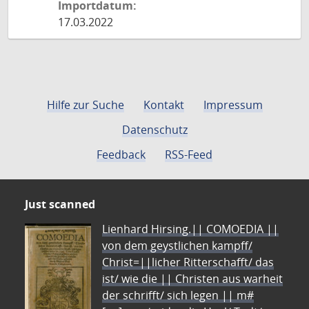
Importdatum:
17.03.2022
Hilfe zur Suche
Kontakt
Impressum
Datenschutz
Feedback
RSS-Feed
Just scanned
Lienhard Hirsing.|| COMOEDIA ||
von dem geystlichen kampff/
Christ=||licher Ritterschafft/ das
ist/ wie die || Christen aus warheit
der schrifft/ sich legen || m#