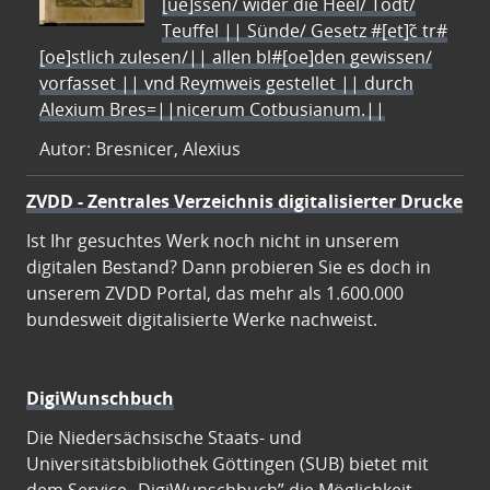
[ue]ssen/ wider die Heel/ Todt/
Teuffel || Sünde/ Gesetz #[et]c̃ tr#
[oe]stlich zulesen/|| allen bl#[oe]den gewissen/
vorfasset || vnd Reymweis gestellet || durch
Alexium Bres=||nicerum Cotbusianum.||
Autor: Bresnicer, Alexius
ZVDD - Zentrales Verzeichnis digitalisierter Drucke
Ist Ihr gesuchtes Werk noch nicht in unserem
digitalen Bestand? Dann probieren Sie es doch in
unserem ZVDD Portal, das mehr als 1.600.000
bundesweit digitalisierte Werke nachweist.
DigiWunschbuch
Die Niedersächsische Staats- und
Universitätsbibliothek Göttingen (SUB) bietet mit