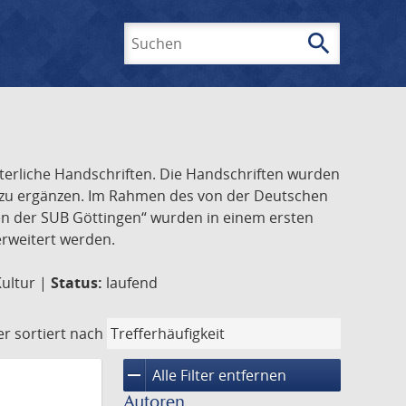
search
Suchen
lterliche Handschriften. Die Handschriften wurden
k zu ergänzen. Im Rahmen des von der Deutschen
ften der SUB Göttingen“ wurden in einem ersten
 erweitert werden.
Kultur |
Status:
laufend
er
sortiert nach
remove
Alle Filter entfernen
Autoren