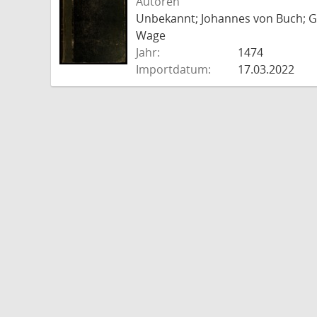
Autoren
Unbekannt; Johannes von Buch; Go
Wage
Jahr:
1474
Importdatum:
17.03.2022