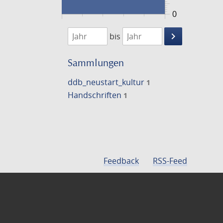
0
1474
1475
keyboard_arrow_right
bis
Suche
einschränke
Sammlungen
ddb_neustart_kultur
1
Handschriften
1
Feedback
RSS-Feed