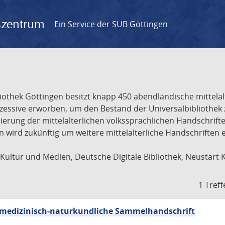
gszentrum
Ein Service der SUB Göttingen
liothek Göttingen besitzt knapp 450 abendländische mittela
ukzessive erworben, um den Bestand der Universalbibliothe
lisierung der mittelalterlichen volkssprachlichen Handschri
ion wird zukünftig um weitere mittelalterliche Handschriften
ultur und Medien, Deutsche Digitale Bibliothek, Neustart 
1 Treff
sch-medizinisch-naturkundliche Sammelhandschrift