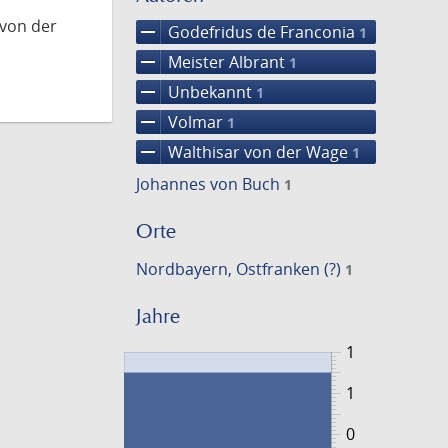
 von der
remove
Godefridus de Franconia
1
remove
Meister Albrant
1
remove
Unbekannt
1
remove
Volmar
1
remove
Walthisar von der Wage
1
Johannes von Buch
1
Orte
Nordbayern, Ostfranken (?)
1
Jahre
1
1
0