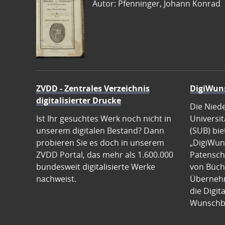
Autor: Pfenninger, Johann Konrad
ZVDD - Zentrales Verzeichnis
DigiWun
digitalisierter Drucke
Die Nied
Ist Ihr gesuchtes Werk noch nicht in
Universit
unserem digitalen Bestand? Dann
(SUB) bie
probieren Sie es doch in unserem
„DigiWun
ZVDD Portal, das mehr als 1.600.000
Patenscha
bundesweit digitalisierte Werke
von Büch
nachweist.
Übernehm
die Digit
Wunschb