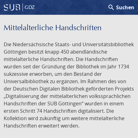
search
Suchen
GDZ
Mittelalterliche Handschriften
Die Niedersächsische Staats- und Universitätsbibliothek
Göttingen besitzt knapp 450 abendländische
mittelalterliche Handschriften. Die Handschriften
wurden seit der Gründung der Bibliothek im Jahr 1734
sukzessive erworben, um den Bestand der
Universalbibliothek zu ergänzen. Im Rahmen des von
der Deutschen Digitalen Bibliothek geförderten Projekts
„Digitalisierung der mittelalterlichen volkssprachlichen
Handschriften der SUB Göttingen“ wurden in einem
ersten Schritt 74 Handschriften digitalisiert. Die
Kollektion wird zukünftig um weitere mittelalterliche
Handschriften erweitert werden.