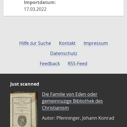
Importdatum:
17.03.2022
Hilfe zur Suche
Kontakt
Impressum
Datenschutz
Feedback
RSS-Feed
Just scanned
Die Familie von Eden oder
gemeinnüzige Bibliothek des
Christianism
Autor: Pfenninger, Johann Konrad