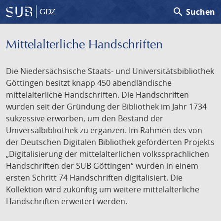
search
Suchen
GDZ
Mittelalterliche Handschriften
Die Niedersächsische Staats- und Universitätsbibliothek
Göttingen besitzt knapp 450 abendländische
mittelalterliche Handschriften. Die Handschriften
wurden seit der Gründung der Bibliothek im Jahr 1734
sukzessive erworben, um den Bestand der
Universalbibliothek zu ergänzen. Im Rahmen des von
der Deutschen Digitalen Bibliothek geförderten Projekts
„Digitalisierung der mittelalterlichen volkssprachlichen
Handschriften der SUB Göttingen“ wurden in einem
ersten Schritt 74 Handschriften digitalisiert. Die
Kollektion wird zukünftig um weitere mittelalterliche
Handschriften erweitert werden.