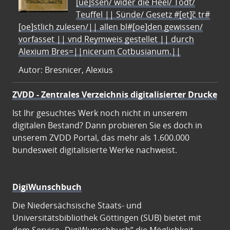
[ue]ssen/ wider die Heel/ Todt/
Teuffel || Sünde/ Gesetz #[et]c̃ tr#
[oe]stlich zulesen/|| allen bl#[oe]den gewissen/
vorfasset || vnd Reymweis gestellet || durch
Alexium Bres=||nicerum Cotbusianum.||
Autor: Bresnicer, Alexius
ZVDD - Zentrales Verzeichnis digitalisierter Drucke
Ist Ihr gesuchtes Werk noch nicht in unserem
digitalen Bestand? Dann probieren Sie es doch in
unserem ZVDD Portal, das mehr als 1.600.000
bundesweit digitalisierte Werke nachweist.
DigiWunschbuch
Die Niedersächsische Staats- und
Universitätsbibliothek Göttingen (SUB) bietet mit