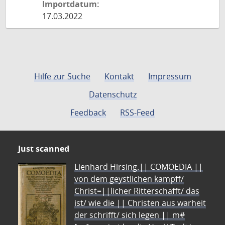
Importdatum:
17.03.2022
Hilfe zur Suche
Kontakt
Impressum
Datenschutz
Feedback
RSS-Feed
Just scanned
Lienhard Hirsing.|| COMOEDIA ||
von dem geystlichen kampff/
Christ=||licher Ritterschafft/ das
ist/ wie die || Christen aus warheit
der schrifft/ sich legen || m#