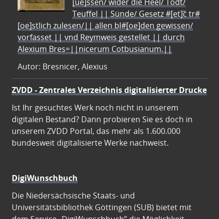
[ue]ssen/ wider die Heel/ Todt/
Teuffel || Sünde/ Gesetz #[et]c̃ tr#
[oe]stlich zulesen/|| allen bl#[oe]den gewissen/
vorfasset || vnd Reymweis gestellet || durch
Alexium Bres=||nicerum Cotbusianum.||
Autor: Bresnicer, Alexius
ZVDD - Zentrales Verzeichnis digitalisierter Drucke
Ist Ihr gesuchtes Werk noch nicht in unserem
digitalen Bestand? Dann probieren Sie es doch in
unserem ZVDD Portal, das mehr als 1.600.000
bundesweit digitalisierte Werke nachweist.
DigiWunschbuch
Die Niedersächsische Staats- und
Universitätsbibliothek Göttingen (SUB) bietet mit