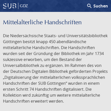
search
Suchen
GDZ
Mittelalterliche Handschriften
Die Niedersächsische Staats- und Universitätsbibliothek
Göttingen besitzt knapp 450 abendländische
mittelalterliche Handschriften. Die Handschriften
wurden seit der Gründung der Bibliothek im Jahr 1734
sukzessive erworben, um den Bestand der
Universalbibliothek zu ergänzen. Im Rahmen des von
der Deutschen Digitalen Bibliothek geförderten Projekts
„Digitalisierung der mittelalterlichen volkssprachlichen
Handschriften der SUB Göttingen“ wurden in einem
ersten Schritt 74 Handschriften digitalisiert. Die
Kollektion wird zukünftig um weitere mittelalterliche
Handschriften erweitert werden.