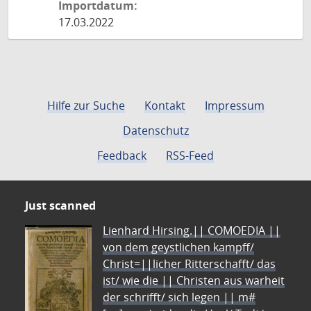
Importdatum:
17.03.2022
Hilfe zur Suche
Kontakt
Impressum
Datenschutz
Feedback
RSS-Feed
Just scanned
Lienhard Hirsing.|| COMOEDIA ||
von dem geystlichen kampff/
Christ=||licher Ritterschafft/ das
ist/ wie die || Christen aus warheit
der schrifft/ sich legen || m#